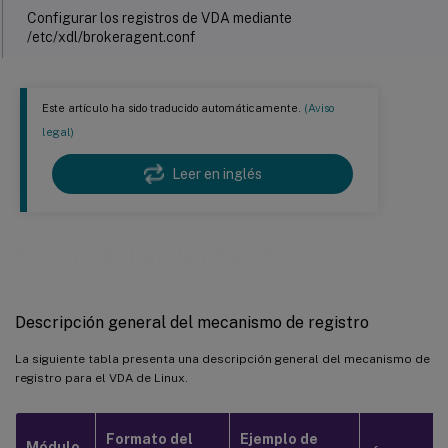
Configurar los registros de VDA mediante
/etc/xdl/brokeragent.conf
Configurar los registros de Jproxy mediante /etc/xdl/log4j2.xml
Este artículo ha sido traducido automáticamente.
(Aviso
™
Configurar los registros de HDX
mediante la utilidad setlog
legal)
Recopilación de registros
Leer en inglés
Solución de problemas
Recopilación de registros
Descripción general del mecanismo de registro
La siguiente tabla presenta una descripción general del mecanismo de
registro para el VDA de Linux.
Formato del
Ejemplo de
Módulo