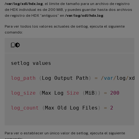
/var/log/xdl/hdx.log
, el límite de tamaño para un archivo de registro
de HDX individual es de 200 MiB, y puedes guardar hasta dos archivos
de registro de HDX “antiguos” en
/var/log/xdl/hdx.log
.
Para ver todos los valores actuales de setlog, ejecuta el siguiente
comando:
setlog values

log_path
(
Log Output Path
)
=
/
var
/
log
/
xdl
log_size
(
Max Log 
Size
(
MiB
)
)
=
200
log_count
(
Max Old Log Files
)
=
2
Para ver o establecer un único valor de setlog, ejecuta el siguiente
comando: