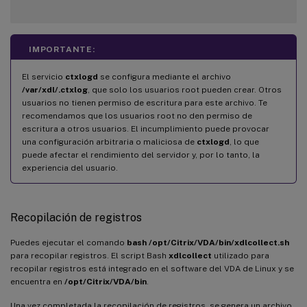
IMPORTANTE:
El servicio
ctxlogd
se configura mediante el archivo
/var/xdl/.ctxlog
, que solo los usuarios root pueden crear. Otros
usuarios no tienen permiso de escritura para este archivo. Te
recomendamos que los usuarios root no den permiso de
escritura a otros usuarios. El incumplimiento puede provocar
una configuración arbitraria o maliciosa de
ctxlogd
, lo que
puede afectar el rendimiento del servidor y, por lo tanto, la
experiencia del usuario.
Recopilación de registros
Puedes ejecutar el comando
bash /opt/Citrix/VDA/bin/xdlcollect.sh
para recopilar registros. El script Bash
xdlcollect
utilizado para
recopilar registros está integrado en el software del VDA de Linux y se
encuentra en
/opt/Citrix/VDA/bin
.
Una vez completada la recopilación de registros, se genera un archivo