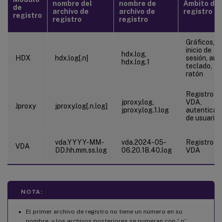
nombre del
nombre de
Ámbito de
de
archivo de
archivo de
registro
registro
registro
registro
Gráficos,
inicio de
hdx.log,
HDX
hdx.log[.n]
sesión, audi
hdx.log.1
teclado,
ratón
Registro d
jproxy.log,
VDA,
Jproxy
jproxy.log[.n.log]
jproxy.log.1.log
autenticac
de usuario
vda.YYYY-MM-
vda.2024-05-
Registro d
VDA
DD.hh.mm.ss.log
06.20.18.40.log
VDA
NOTA:
El primer archivo de registro no tiene un número en su
nombre, y los archivos posteriores se numeran con “.n”,