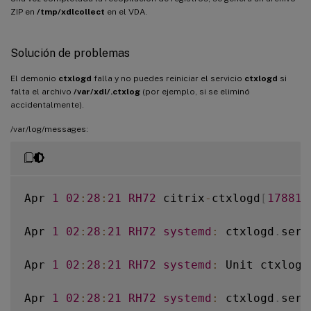
ZIP en
/tmp/xdlcollect
en el VDA.
Solución de problemas
El demonio
ctxlogd
falla y no puedes reiniciar el servicio
ctxlogd
si
falta el archivo
/var/xdl/.ctxlog
(por ejemplo, si se eliminó
accidentalmente).
/var/log/messages:
Apr 
1
02
:
28
:
21
RH72
 citrix
-
ctxlogd
[
17881
]
Apr 
1
02
:
28
:
21
RH72
systemd
:
 ctxlogd
.
serv
Apr 
1
02
:
28
:
21
RH72
systemd
:
 Unit ctxlogd
Apr 
1
02
:
28
:
21
RH72
systemd
:
 ctxlogd
.
serv