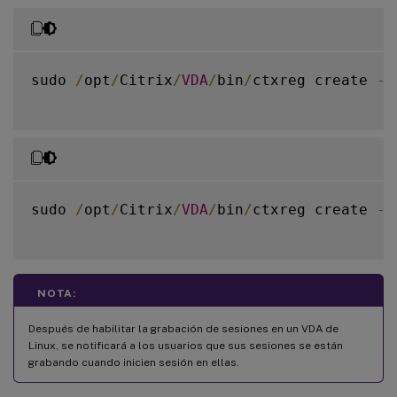
sudo 
/
opt
/
Citrix
/
VDA
/
bin
/
ctxreg create 
-
k
sudo 
/
opt
/
Citrix
/
VDA
/
bin
/
ctxreg create 
-
k
NOTA:
Después de habilitar la grabación de sesiones en un VDA de
Linux, se notificará a los usuarios que sus sesiones se están
grabando cuando inicien sesión en ellas.