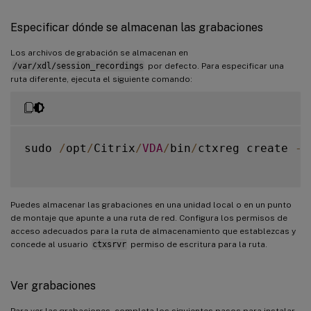
Especificar dónde se almacenan las grabaciones
Los archivos de grabación se almacenan en
/var/xdl/session_recordings
por defecto. Para especificar una
ruta diferente, ejecuta el siguiente comando:
sudo 
/
opt
/
Citrix
/
VDA
/
bin
/
ctxreg create 
-
k
Puedes almacenar las grabaciones en una unidad local o en un punto
de montaje que apunte a una ruta de red. Configura los permisos de
acceso adecuados para la ruta de almacenamiento que establezcas y
concede al usuario
ctxsrvr
permiso de escritura para la ruta.
Ver grabaciones
Para ver las grabaciones, completa los siguientes pasos para instalar