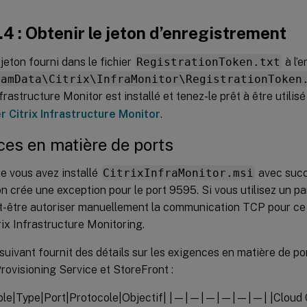
.4 : Obtenir le jeton d’enregistrement
jeton fourni dans le fichier
RegistrationToken.txt
à l’
ramData\Citrix\InfraMonitor\RegistrationToken
frastructure Monitor est installé et tenez-le prêt à être utilisé 
r Citrix Infrastructure Monitor
.
es en matière de ports
e vous avez installé
CitrixInfraMonitor.msi
avec succ
ion crée une exception pour le port 9595. Si vous utilisez un pa
-être autoriser manuellement la communication TCP pour ce por
rix Infrastructure Monitoring.
suivant fournit des détails sur les exigences en matière de po
ovisioning Service et StoreFront :
ble|Type|Port|Protocole|Objectif| |—|—|—|—|—|—| |Cloud