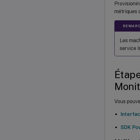
Provisioni
métriques d
REMARQ
Les mach
service 
Étape
Monit
Vous pouvez
Interfac
SDK Pow