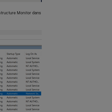
Étape 6 : Redémarrer
CitrixInfraMonitorService
rastructure Monitor dans
Étape 7 :
Activer
HTTPS dans
la
configuration
de Monitor