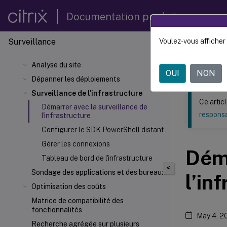
Documentation produit
Surveillance
Voulez-vous afficher 
Ce contenu a 
Analyse du site
Citrix 
OUI
NON
Dépanner les déploiements
Surveillance de l'infrastructure
Ce artic
Démarrer avec la surveillance de
responsa
l'infrastructure
Configurer le SDK PowerShell distant
Gérer les connexions
Déma
Tableau de bord de l'infrastructure
<
Sondage des applications et des bureaux
l’in
Optimisation des coûts
Matrice de compatibilité des
fonctionnalités
May 4, 2
Recherche agrégée sur plusieurs