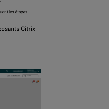
r
tuant les étapes
posants Citrix