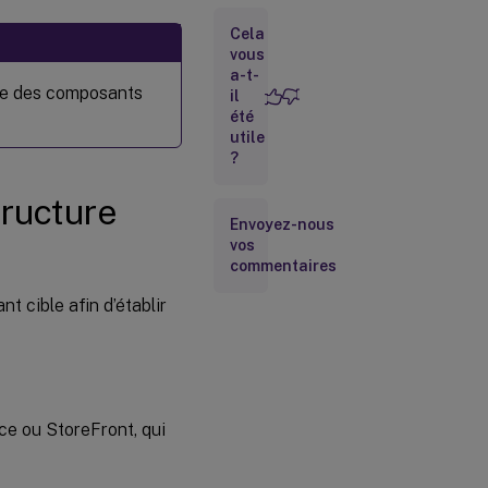
cibles
Cela
Étape 1.2
vous
Télécharger
Citrix
a-t-
Infrastructure
nce des composants
il
Monitor
été
utile
Étape 1.3 :
Exécuter
?
Citrix
Infrastructure
tructure
Monitor
Envoyez-nous
Étape 1.4 :
vos
Obtenir le jeton
commentaires
d’enregistrement
t cible afin d’établir
Étape 2 :
Enregistrer
Citrix
Infrastructure
Monitor
ice ou StoreFront, qui
Utilisation
de
l’interface