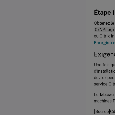
Étape 1
Obtenez le 
C:\Prog
où Citrix In
Enregistre
Exigenc
Une fois qu
d’installat
devrez peut
service Cit
Le tableau 
machines Pr
|Source|Ci