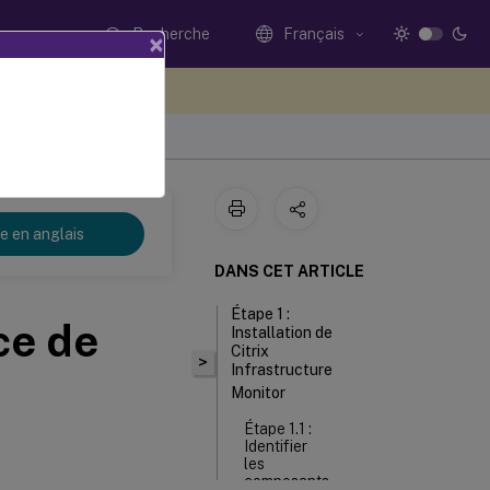
Recherche
Français
×
ez votre avis ici
re en anglais
DANS CET ARTICLE
Étape 1 :
ce de
Installation de
Citrix
>
Infrastructure
Monitor
Étape 1.1 :
Identifier
les
composants