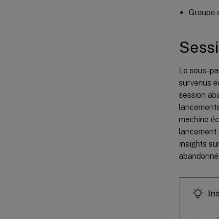
Groupe d
Sessi
Le sous-pa
survenus e
session ab
lancements 
machine éch
lancement 
insights su
abandonnée