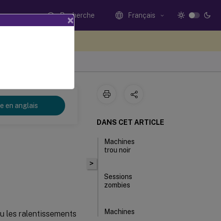
Recherche
Français
×
ez votre avis ici
re en anglais
DANS CET ARTICLE
Machines
trou noir
>
Sessions
zombies
Machines
ou les ralentissements
surchargées