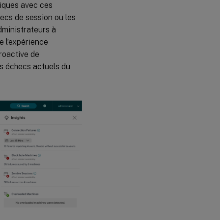
fiques avec ces
ecs de session ou les
Échecs de
dministrateurs à
connexion
e l’expérience
proactive de
Vue
les échecs actuels du
Filtrée
Alertes
Gestion
des
stratégies
par
défaut
Création de
stratégies
personnalisées
Notifications