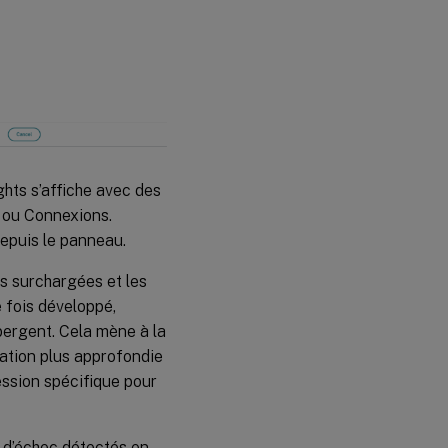
d’alerte
Alerte
pour les
machines
trou noir
Alerte
pour les
machines
ghts s’affiche avec des
avec
s ou Connexions.
sessions
zombie
depuis le panneau.
es surchargées et les
Alerte pour
 fois développé,
les
machines
bergent. Cela mène à la
surchargées
ation plus approfondie
ession spécifique pour
Ré-
alertes
 d’échec détectés en