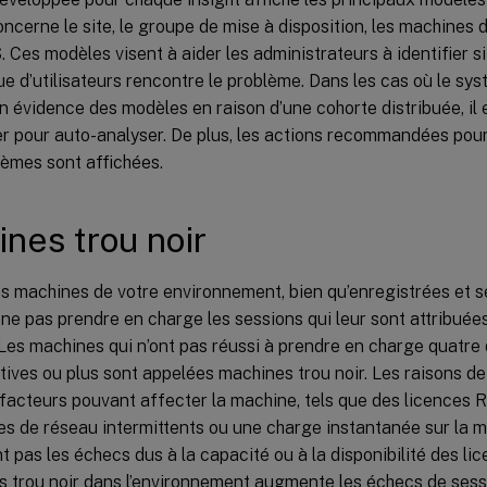
oncerne le site, le groupe de mise à disposition, les machine
. Ces modèles visent à aider les administrateurs à identifier s
ue d’utilisateurs rencontre le problème. Dans les cas où le sy
n évidence des modèles en raison d’une cohorte distribuée, i
er pour auto-analyser. De plus, les actions recommandées pou
lèmes sont affichées.
nes trou noir
s machines de votre environnement, bien qu’enregistrées et s
ne pas prendre en charge les sessions qui leur sont attribuées
Les machines qui n’ont pas réussi à prendre en charge quatr
ives ou plus sont appelées machines trou noir. Les raisons de
 facteurs pouvant affecter la machine, tels que des licences 
s de réseau intermittents ou une charge instantanée sur la 
nt pas les échecs dus à la capacité ou à la disponibilité des l
 trou noir dans l’environnement augmente les échecs de sessi