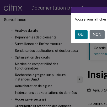
Documentation produit
Surveillance
Voulez-vous afficher 
Ce contenu a 
Analyse du site
Citrix 
OUI
NON
Dépanner les déploiements
Surveillance de l'infrastructure
Ce artic
Sondage des applications et des bureaux
responsa
Optimisation des coûts
Matrice de compatibilité des
fonctionnalités
Insi
Recherche agrégée sur plusieurs
<
instances DaaS
Administration déléguée
April 6, 
Intégrations et exportations de données
Accès privé sécurisé
Le panneau 
Granularité et rétention des données