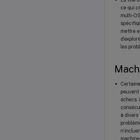
ce qui c
multi-OS
spécifiq
mettre e
d’explor
les prob
Machi
Certaine
peuvent 
échecs. 
consécut
à divers
problème
n’inclue
machines