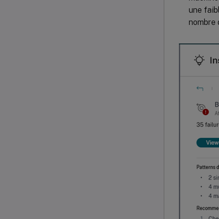
une faib
nombre d