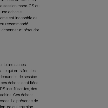
s de session mono-OS ou
i une cohorte
stème est incapable de
l est recommandé
r dépanner et résoudre
emblant saines,
, ce qui entraîne des
e demandes de session
 ces échecs sont liées
RDS insuffisantes, des
machine. Ces échecs
icences. La présence de
on, ce qui entraîne