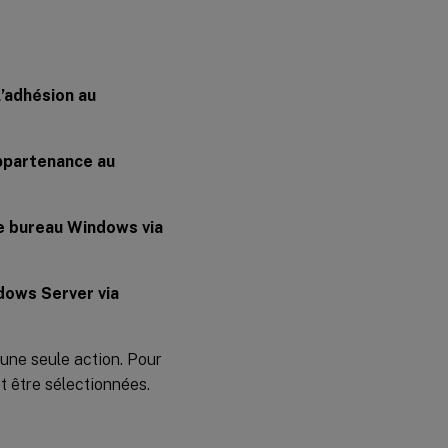
’adhésion au
appartenance au
de bureau Windows via
dows Server via
r une seule action. Pour
nt être sélectionnées.