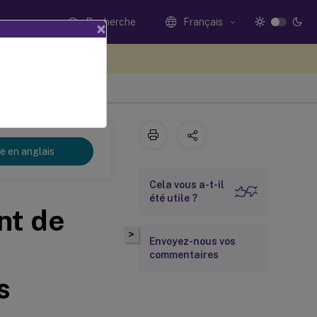
Recherche
Français
×
ez votre avis ici
re en anglais
Cela vous a-t-il
été utile ?
nt de
>
Envoyez-nous vos
commentaires
s