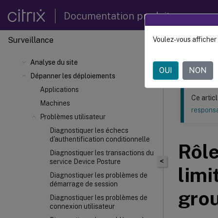
Documentation produit
Surveillance
Voulez-vous afficher 
Ce contenu a 
Analyse du site
Citrix 
OUI
NON
Dépanner les déploiements
Applications
Ce artic
Machines
responsa
Problèmes utilisateur
Diagnostiquer les échecs
d'authentification conditionnelle
Rôle
Diagnostiquer les transactions du
<
service Device Posture
limi
Diagnostiquer les problèmes de
démarrage de session
grou
Diagnostiquer les problèmes de
connexion utilisateur