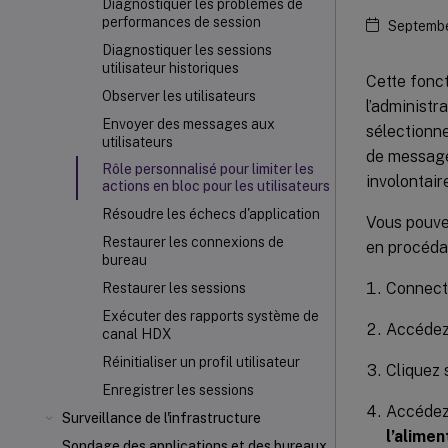
Diagnostiquer les problèmes de
performances de session
Septembe
Diagnostiquer les sessions
utilisateur historiques
Cette fonct
Observer les utilisateurs
l’administr
Envoyer des messages aux
sélectionne
utilisateurs
de message
Rôle personnalisé pour limiter les
involontair
actions en bloc pour les utilisateurs
Résoudre les échecs d'application
Vous pouvez
Restaurer les connexions de
en procéda
bureau
Connecte
Restaurer les sessions
Exécuter des rapports système de
Accéde
canal HDX
Réinitialiser un profil utilisateur
Cliquez 
Enregistrer les sessions
Accéde
Surveillance de l'infrastructure
l’alime
Sondage des applications et des bureaux