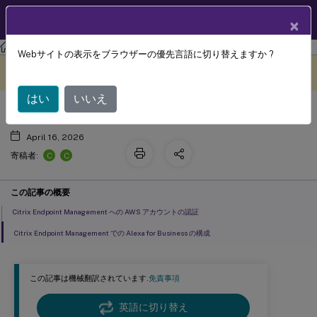
製品ドキュメン
JA
×
ト
Citrix Endpoint Management
Webサイトの表示をブラウザーの優先言語に切り替えますか ?
Alexa for Business
このコンテンツは動的に機械
フィードバックを提供する
翻訳されています。
はい
いいえ
April 16, 2026
C
C
寄稿者:
この記事の概要
Citrix Endpoint Management への AWS アカウントの認証
Citrix Endpoint Management での Alexa for Business の構成
この記事は機械翻訳されています.
免責事項
英語に切り替え