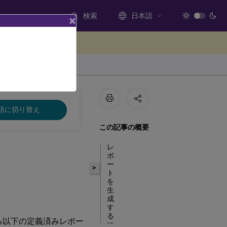
検索
日本語
×
ードバックを提供する
語に切り替え
この記事の概要
レ
ポ
ー
>
ト
を
生
成
す
る
析できる以下の定義済みレポー
に