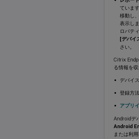
レポー
ていま
移動し
表示し
ロパテ
[デバイ
さい。
Citrix
る情報を収
デバイ
登録方
アプリ
Andro
Android E
または利用