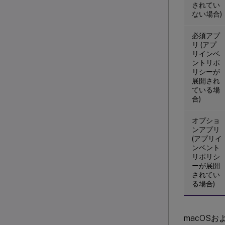
されてい
ない場合)
必須アプ
リ (アプ
リインベ
ントリポ
リシーが
展開され
ている場
合)
オプショ
ンアプリ
(アプリイ
ンベント
リポリシ
ーが展開
されてい
る場合)
macOSおよ