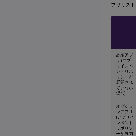
プリリスト
必須アプ
リ (アプ
リインベ
ントリポ
リシーが
展開され
ていない
場合)
オプショ
ンアプリ
(アプリイ
ンベント
リポリシ
ーが展開