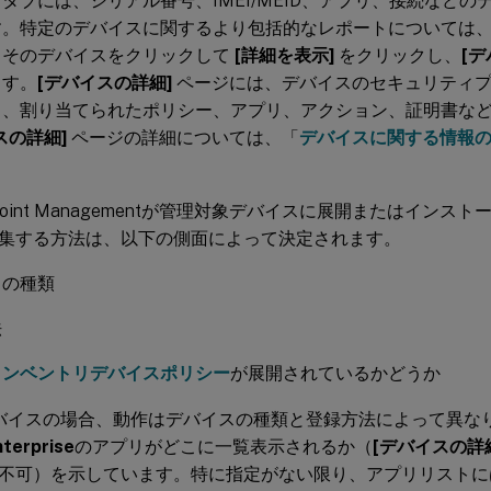
ト
タブには、シリアル番号、IMEI/MEID、アプリ、接続など
す。特定のデバイスに関するより包括的なレポートについては
、そのデバイスをクリックして
[詳細を表示]
をクリックし、
[
ます。
[デバイスの詳細]
ページには、デバイスのセキュリティプ
ィ、割り当てられたポリシー、アプリ、アクション、証明書な
スの詳細]
ページの詳細については、「
デバイスに関する情報
 Endpoint Managementが管理対象デバイスに展開またはイ
集する方法は、以下の側面によって決定されます。
スの種類
法
インベントリデバイスポリシー
が展開されているかどうか
idデバイスの場合、動作はデバイスの種類と登録方法によって異
nterprise
のアプリがどこに一覧表示されるか（
[デバイスの詳
不可）を示しています。特に指定がない限り、アプリリストに