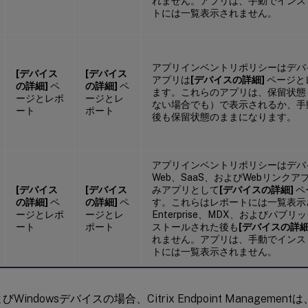
れません。アプリは、手動でインス
トには一覧表示されません。
アプリインベントリポリシーはデバ
[デバイス
[デバイス
アプリは
[デバイスの詳細]
ページと
の詳細]
ペ
の詳細]
ペ
ます。これらのアプリは、保留状態
ージとレポ
ージとレ
ない場合でも）で表示されるか、手
ート
ポート
後も保留状態のままになります。
アプリインベントリポリシーはデバ
Web、SaaS、およびWebリンク
[デバイス
[デバイス
みアプリとして
[デバイスの詳細]
ペ
の詳細]
ペ
の詳細]
ペ
す。これらはレポートには一覧表示
ージとレポ
ージとレ
Enterprise、MDX、およびパ
ート
ポート
ストールされた後も
[デバイスの詳細
れません。アプリは、手動でインス
トには一覧表示されません。
びWindowsデバイスの場合、Citrix Endpoint Managem