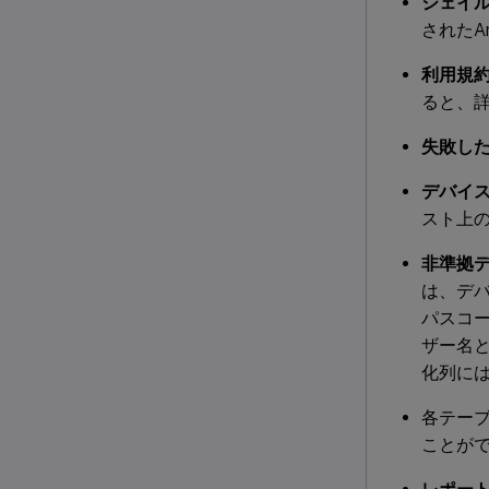
ジェイル
されたA
利用規約
ると、
失敗した
デバイ
スト上
非準拠デ
は、デ
パスコ
ザー名
化列には
各テーブ
ことが