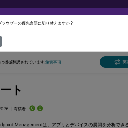
ブラウザーの優先言語に切り替えますか ?
ツは動的に機械翻訳されています。
フィ
 Endpoint Management
英
は機械翻訳されています.
免責事項
ート
C
C
 2026
寄稿者:
x Endpoint Managementは、アプリとデバイスの展開を分