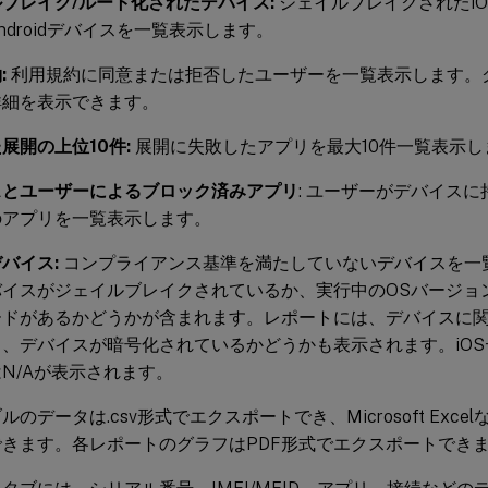
ブレイク/ルート化されたデバイス:
ジェイルブレイクされたi
ndroidデバイスを一覧表示します。
:
利用規約に同意または拒否したユーザーを一覧表示します。
詳細を表示できます。
展開の上位10件:
展開に失敗したアプリを最大10件一覧表示し
スとユーザーによるブロック済みアプリ
: ユーザーがデバイス
のアプリを一覧表示します。
バイス:
コンプライアンス基準を満たしていないデバイスを一
バイスがジェイルブレイクされているか、実行中のOSバージョ
ードがあるかどうかが含まれます。レポートには、デバイスに
と、デバイスが暗号化されているかどうかも表示されます。iO
N/Aが表示されます。
ルのデータは.csv形式でエクスポートでき、Microsoft Exc
できます。各レポートのグラフはPDF形式でエクスポートでき