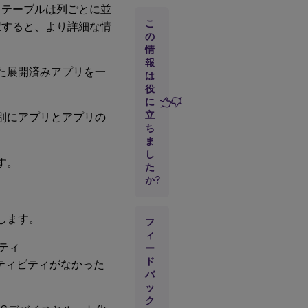
。テーブルは列ごとに並
は
こ
択すると、より詳細な情
の
レ
情
ポ
報
ー
た展開済みアプリを一
は
ト
役
の
に
詳
立
細
別にアプリとアプリの
を
ち
表
ま
示
し
す。
す
た
る
か?
に
は
します。
フ
テー
ィ
パティ
ブル
ー
の列
ド
ティビティがなかった
を並
バ
べ替
ッ
え、
ク
フィ