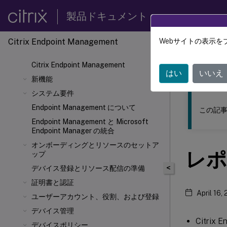
製品ドキュメント
Citrix Endpoint Management
Webサイトの表示を
このコンテン
Citrix Endpoint Management
Citrix
はい
いいえ
新機能
システム要件
Endpoint Management について
この記事
Endpoint Management と Microsoft
Endpoint Manager の統合
オンボーディングとリソースのセットア
レポ
ップ
<
デバイス登録とリソース配信の準備
証明書と認証
April 16,
ユーザーアカウント、役割、および登録
デバイス管理
Citri
デバイスポリシー