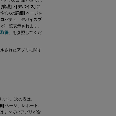
のデバイスの詳細が含まれ
タ
、
[管理] > [デバイス]
に
ー
す
デバイスの詳細]
ページを
る
ロパティ、デバイスプ
に
は
どが一覧表示されます。
の取得
」を参照してくだ
チ
ャ
ー
ンストールされたアプリに関す
ト
ま
た
は
テ
ー
ブ
ル
の
エ
ク
なります。次の表は、
ス
ポ
細]
ページ、レポート、
ー
はすべてのアプリが含
ト