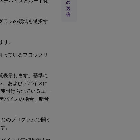
OSデバイスとルート化
の
ルタ
送
ー、
信
また
は検
グラフの領域を選択す
索す
るに
は、
列見
ます。
出し
をク
に持っているブロックリ
リッ
クし
ます
覧表示します。基準に
ン、およびデバイスに
レ
ポ
関連付けられているユー
ー
Sデバイスの場合、暗号
ト
を
日
付
elなどのプログラムで開く
で
ます。
フ
ィ
ル