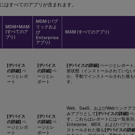
にはすべてのアプリが含まれます。
MDM (パブ
MDM+MAM
リックおよ
(すべてのア
MAM (すべてのアプリ)
び
プリ)
Enterprise
アプリ)
[デバイス
[デバイス
[デバイスの詳細]
ページとレポート
の詳細]
ペ
の詳細]
ペ
留状態（インストールされていない
ージとレポ
ージとレ
か、手動でインストールされた後も
ート
ポート
す。
Web、SaaS、およびWebリンク
みアプリとして
[デバイスの詳細]
ペ
[デバイス
[デバイス
す。これらはレポートには一覧表示
の詳細]
ペ
の詳細]
ペ
Enterprise、MDX、およびパ
ージとレポ
ージとレ
ストールされた後も
[デバイスの詳細
ート
ポート