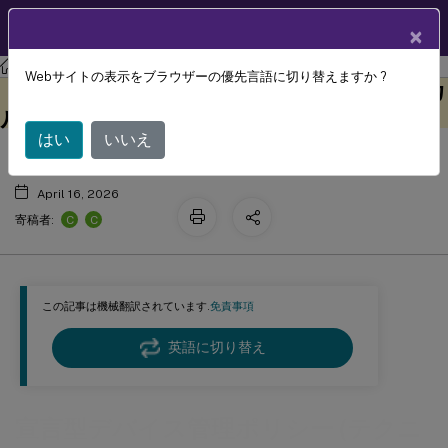
製品ドキュメン
JA
×
ト
Citrix Endpoint Management
Webサイトの表示をブラウザーの優先言語に切り替えますか ?
宣言型デバイス管理ポリシー (テクニカ
このコンテンツは動的に機械
フィードバックを提供する
翻訳されています。
ルプレビュー)
はい
いいえ
April 16, 2026
C
C
寄稿者:
この記事は機械翻訳されています.
免責事項
英語に切り替え
宣言型デバイス管理ポリシー (テクニ