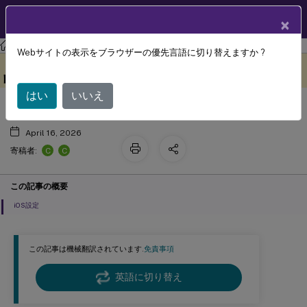
製品ドキュメン
JA
×
ト
Citrix Endpoint Management
Webサイトの表示をブラウザーの優先言語に切り替えますか ?
パーソナルホットスポットデバイスポ
このコンテンツは動的に機械
フィードバックを提供する
翻訳されています。
リシー
はい
いいえ
April 16, 2026
C
C
寄稿者:
この記事の概要
iOS設定
この記事は機械翻訳されています.
免責事項
英語に切り替え