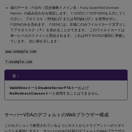
値のデータ：FQDN（完全修飾ドメイン名：Fully-Qualified Domain
Name）の組み合わせを指定します。 1つの行に1つのFQDNを入力してく
ださい。 プロトコル（
http://
または
https://
）を使用せずに、
FQDNのみを含めます。 FQDNには、左端にのみワイルドカード文字とし
てアスタリスク（
*
）を含めることができます。 このワイルドカードは
単一レベルのドメインと照合されます。これはRFC 6125の規則に準拠し
ています。 次に例を示します：
www.exmaple.com
*.example.com
注：
ValidSites
キーを
DisableServerFTA
キーおよび
NoRedirectClasses
キーと使用することはできません。
サーバーVDAのデフォルトのWebブラウザー構成
このセクションで参照されているようにホストからクライアントへのリダイ
レクトを有効にすると、サーバーVDAの以前のデフォルトのWebブラウザー