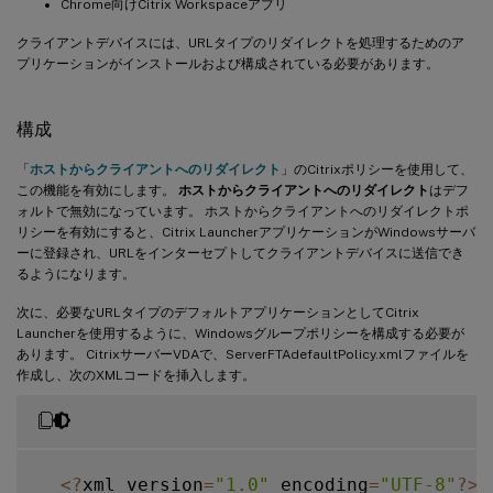
Chrome向けCitrix Workspaceアプリ
クライアントデバイスには、URLタイプのリダイレクトを処理するためのア
プリケーションがインストールおよび構成されている必要があります。
構成
「
ホストからクライアントへのリダイレクト
」のCitrixポリシーを使用して、
この機能を有効にします。
ホストからクライアントへのリダイレクト
はデフ
ォルトで無効になっています。 ホストからクライアントへのリダイレクトポ
リシーを有効にすると、Citrix LauncherアプリケーションがWindowsサーバ
ーに登録され、URLをインターセプトしてクライアントデバイスに送信でき
るようになります。
次に、必要なURLタイプのデフォルトアプリケーションとしてCitrix
Launcherを使用するように、Windowsグループポリシーを構成する必要が
あります。 CitrixサーバーVDAで、ServerFTAdefaultPolicy.xmlファイルを
作成し、次のXMLコードを挿入します。
<
?
xml version
=
"1.0"
 encoding
=
"UTF-8"
?
>