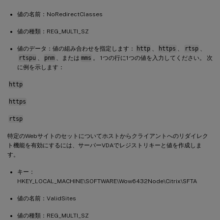
値の名前：NoRedirectClasses
値の種類：REG_MULTI_SZ
値のデータ：値の組み合わせを指定します：
http
、
https
、
rtsp
、
rtspu
、
pnm
、または
mms
。 1つの行に1つの値を入力してください。 次
に例を示します：
http
https
rtsp
特定のWebサイトのセットについてホストからクライアントへのリダイレク
ト機能を有効にするには、サーバーVDAでレジストリキーと値を作成しま
す。
キー：
HKEY_LOCAL_MACHINE\SOFTWARE\Wow6432Node\Citrix\SFTA
値の名前：ValidSites
値の種類：REG_MULTI_SZ