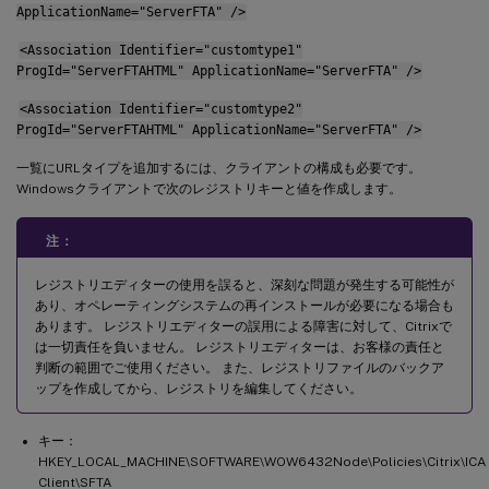
ApplicationName="ServerFTA" />
<Association Identifier="customtype1"
ProgId="ServerFTAHTML" ApplicationName="ServerFTA" />
<Association Identifier="customtype2"
ProgId="ServerFTAHTML" ApplicationName="ServerFTA" />
一覧にURLタイプを追加するには、クライアントの構成も必要です。
Windowsクライアントで次のレジストリキーと値を作成します。
注：
レジストリエディターの使用を誤ると、深刻な問題が発生する可能性が
あり、オペレーティングシステムの再インストールが必要になる場合も
あります。 レジストリエディターの誤用による障害に対して、Citrixで
は一切責任を負いません。 レジストリエディターは、お客様の責任と
判断の範囲でご使用ください。 また、レジストリファイルのバックア
ップを作成してから、レジストリを編集してください。
キー：
HKEY_LOCAL_MACHINE\SOFTWARE\WOW6432Node\Policies\Citrix\ICA
Client\SFTA