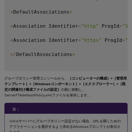
<
DefaultAssociations
>
<
Association Identifier
=
"http"
 ProgId
=
"Se
<
Association Identifier
=
"https"
 ProgId
=
"S
<
/
DefaultAssociations
>
グループポリシー管理コンソールから、
［コンピューターの構成］>［管理用
テンプレート］>［Windowsコンポーネント］>［エクスプローラー］>［既
定の関連付け構成ファイルの設定］
の順に移動し、
ServerFTAdefaultPolicy.xmlファイルを保存します。
注：
Citrixサーバーにグループポリシー設定がない場合、URLを開くための
アプリケーションを選択するよう求めるWindowsプロンプトが表示さ