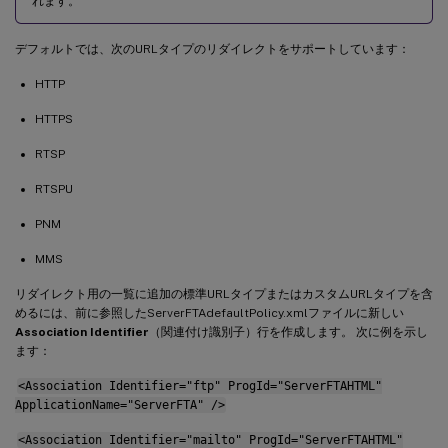
れます。
デフォルトでは、次のURLタイプのリダイレクトをサポートしています：
HTTP
HTTPS
RTSP
RTSPU
PNM
MMS
リダイレクト用の一覧に追加の標準URLタイプまたはカスタムURLタイプを含
めるには、前に参照したServerFTAdefaultPolicy.xmlファイルに新しい
Association Identifier
（関連付け識別子）行を作成します。 次に例を示し
ます：
<Association Identifier="ftp" ProgId="ServerFTAHTML"
ApplicationName="ServerFTA" />
<Association Identifier="mailto" ProgId="ServerFTAHTML"