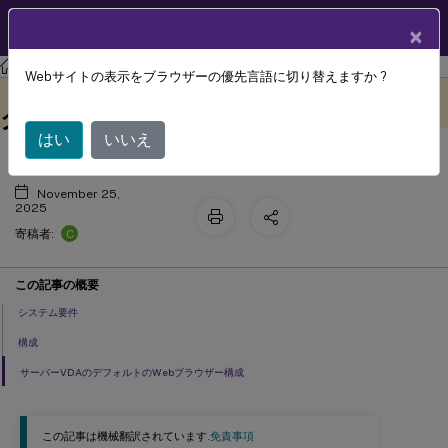
製品ドキュメン
JA
×
ト
Citrix Virtual Apps and Desktops
7 2511
Webサイトの表示をブラウザーの優先言語に切り替えますか ?
ホストからクライアントへのリダイレ
このコンテンツは動的に機械
フィードバックを提供する
翻訳されています。
クト
はい
いいえ
November 25,
2025
C
寄稿者:
この記事の概要
システム要件
構成
サーバーVDAのデフォルトのWebブラウザー構成
この記事は機械翻訳されています.
免責事項