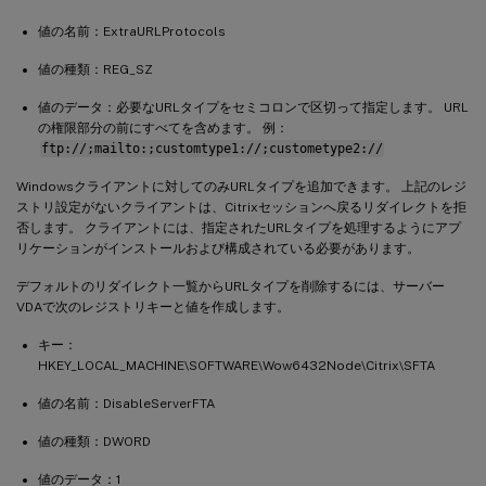
値の名前：ExtraURLProtocols
値の種類：REG_SZ
値のデータ：必要なURLタイプをセミコロンで区切って指定します。 URL
の権限部分の前にすべてを含めます。 例：
ftp://;mailto:;customtype1://;custometype2://
Windowsクライアントに対してのみURLタイプを追加できます。 上記のレジ
ストリ設定がないクライアントは、Citrixセッションへ戻るリダイレクトを拒
否します。 クライアントには、指定されたURLタイプを処理するようにアプ
リケーションがインストールおよび構成されている必要があります。
デフォルトのリダイレクト一覧からURLタイプを削除するには、サーバー
VDAで次のレジストリキーと値を作成します。
キー：
HKEY_LOCAL_MACHINE\SOFTWARE\Wow6432Node\Citrix\SFTA
値の名前：DisableServerFTA
値の種類：DWORD
値のデータ：1