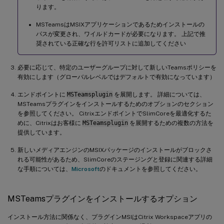
ります。
MSTeamsはMSIXアプリケーションであるためインストールの
パスが変更され、ワイルドカードが必要になります。 上記で推
奨されている正確な行を許可リストに追加してください
必要に応じて、特定のユーザーグループに対して新しいTeamsポリシーを
有効にします（グローバルレベルではデフォルトで有効になっています）
エンドポイントに
MSTeamsplugin
を展開します。 詳細については、
MSTeamsプラグインをインストールするためのオプションのセクション
を参照してください。 CitrixエンドポイントでSlimCoreを最適化するた
めに、Citrixはお客様に
MSTeamsplugin
を展開するための複数の方法を
提供しています。
新しいメディアエンジンのMSIXパッケージのインストールがブロックさ
れる可能性があるため、SlimCoreのステージングと登録に関連する詳細
な手順については、
Microsoft
のドキュメントを参照してください。
MSTeamsプラグインをインストールするオプション
インストール方法に関係なく、プラグインMSIはCitrix Workspaceアプリの