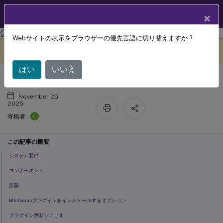
製品ドキュメン
JA
×
ト
Citrix Virtual Apps and Desktops
7 2511
Webサイトの表示をブラウザーの優先言語に切り替えますか ?
Microsoft SlimCoreの最適化
このコンテンツは動的に機械
フィードバックを提供する
翻訳されています。
はい
いいえ
November 25,
2025
C
寄稿者:
この記事の概要
システム要件
コンポーネント
展開
MSTeamsプラグインをインストールするオプション
プラグイン更新シナリオ