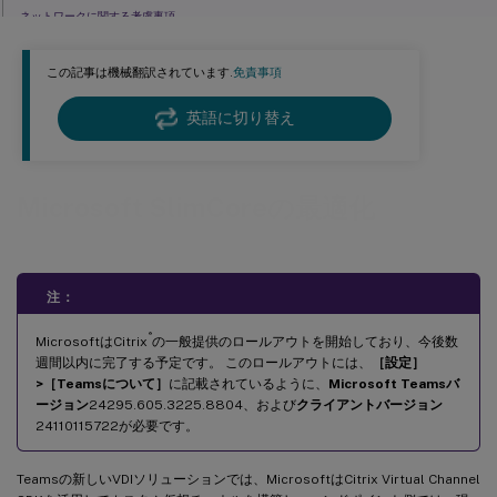
ネットワークに関する考慮事項
機能マトリックスとバージョンのサポート
この記事は機械翻訳されています.
免責事項
トラブルシューティングとその他の考慮事項
既知の制限事項
英語に切り替え
Microsoft SlimCoreの最適化
注：
®
MicrosoftはCitrix
の一般提供のロールアウトを開始しており、今後数
週間以内に完了する予定です。 このロールアウトには、
［設定］
>［Teamsについて］
に記載されているように、
Microsoft Teamsバ
ージョン
24295.605.3225.8804、および
クライアントバージョン
24110115722が必要です。
Teamsの新しいVDIソリューションでは、MicrosoftはCitrix Virtual Channel