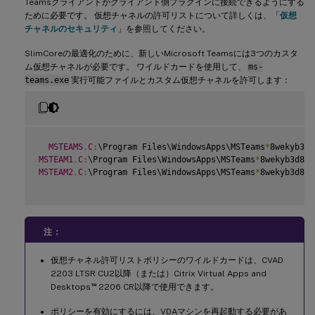
Teamsクライアントがクライアント側プラグインに接続できるようにする
ために必要です。 仮想チャネルの許可リストについて詳しくは、「
仮想
チャネルのセキュリティ
」を参照してください。
SlimCoreの最適化のために、新しいMicrosoft Teamsには3つのカスタ
ム仮想チャネルが必要です。 ワイルドカードを使用して、
ms-
teams.exe
実行可能ファイルとカスタム仮想チャネルを許可します：
MSTEAMS
,
C
:
\Program Files\WindowsApps\MSTeams
*
8wekyb3d8
MSTEAM1
,
C
:
\Program Files\WindowsApps\MSTeams
*
8wekyb3d8bb
MSTEAM2
,
C
:
\Program Files\WindowsApps\MSTeams
*
8wekyb3d8bb
注：
仮想チャネル許可リストポリシーのワイルドカードは、CVAD
2203 LTSR CU2以降（または）Citrix Virtual Apps and
™
Desktops
2206 CR以降で使用できます。
ポリシーを有効にするには、VDAマシンを再起動する必要があ