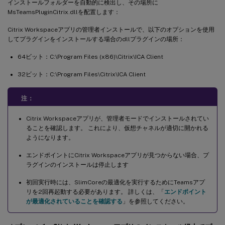
インストールフォルダーを自動的に検出し、その場所に
MsTeamsPluginCitrix.dllを配置します：
Citrix Workspaceアプリの管理者インストールで、以下のオプションを使用
してプラグインをインストールする場合のdllプラグインの場所：
64ビット：C:\Program Files (x86)\Citrix\ICA Client
32ビット：C:\Program Files\Citrix\ICA Client
注：
Citrix Workspaceアプリが、管理者モードでインストールされてい
ることを確認します。 これにより、仮想チャネルが適切に開かれる
ようになります。
エンドポイントにCitrix Workspaceアプリが見つからない場合、プ
ラグインのインストールは停止します
初回実行時には、SlimCoreの最適化を実行するためにTeamsアプ
リを2回再起動する必要があります。 詳しくは、「
エンドポイント
が最適化されていることを確認する
」を参照してください。