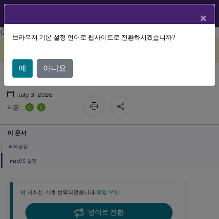
KO
제품 설명서
×
XenMobile
Server 현재 릴리스
XenMobile
Server
브라우저 기본 설정 언어로 웹사이트로 전환하시겠습니까?
연락처(CardDAV) 장치 정책
이 콘텐츠는 동적으로 기계 번
여기에서 피드백 보내기
역되었습니다.
예
아니요
July 3, 2026
C
C
제공::
이 문서
iOS 설정
macOS 설정
이 기사는 기계 번역되었습니다.
책임 부인
영어로 전환