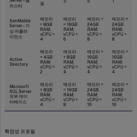
Server – 클
3
5
7
음
러스터
메모리
메모리
메모리 =
메모리 =
XenMobile
= 8GB
= 16GB
24GB
24GB
Server – 가
RAM;
RAM;
RAM;
RAM;
상 어플라
vCPU =
vCPU =
vCPU =
vCPU =
이언스
4
6
8
8
메모리
메모리
메모리 =
메모리 =
= 4GB
= 8GB
16GB
16GB
Active
RAM;
RAM;
RAM;
RAM;
Directory
vCPU =
vCPU =
vCPU =
vCPU =
2
4
4
4
메모리
메모리
메모리 =
메모리 =
Microsoft
= 8GB
= 16GB
24GB
24GB
SQL Server
RAM;
RAM;
RAM;
RAM;
외부 데이
vCPU =
vCPU =
vCPU =
vCPU =
터베이스
4
8
16
16
확장성 프로필