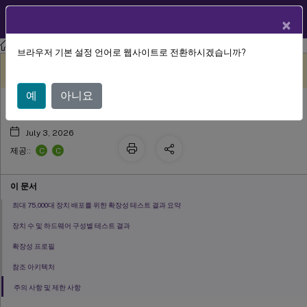
KO
제품 설명서
×
XenMobile
Server 현재 릴리스
XenMobile
Server
브라우저 기본 설정 언어로 웹사이트로 전환하시겠습니까?
확장성 및 성능
이 콘텐츠는 동적으로 기계 번
여기에서 피드백 보내기
역되었습니다.
예
아니요
July 3, 2026
C
C
제공::
이 문서
최대 75,000대 장치 배포를 위한 확장성 테스트 결과 요약
장치 수 및 하드웨어 구성별 테스트 결과
확장성 프로필
참조 아키텍처
주의 사항 및 제한 사항