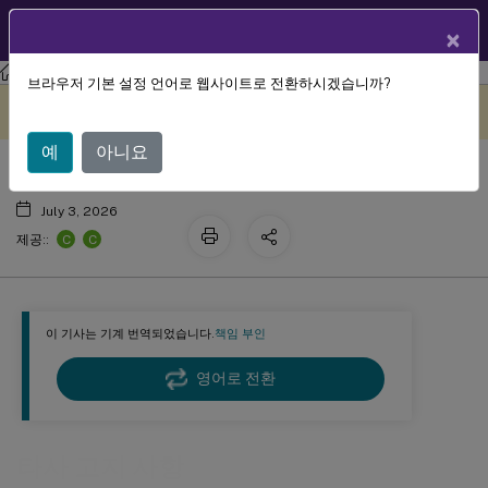
KO
제품 설명서
×
XenMobile
Server 현재 릴리스
XenMobile
Server
브라우저 기본 설정 언어로 웹사이트로 전환하시겠습니까?
타사 고지 사항
이 콘텐츠는 동적으로 기계 번
여기에서 피드백 보내기
역되었습니다.
예
아니요
July 3, 2026
C
C
제공::
이 기사는 기계 번역되었습니다.
책임 부인
영어로 전환
타사 고지 사항