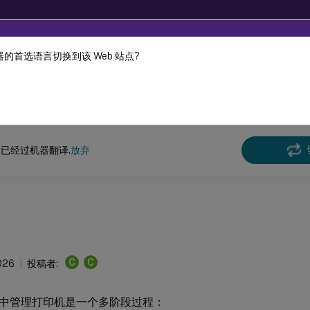
的首选语言切换到该 Web 站点?
机器动态翻译。
在此
DaaS
已经过机器翻译.
放弃
C
C
026
投稿者:
中管理打印机是一个多阶段过程：