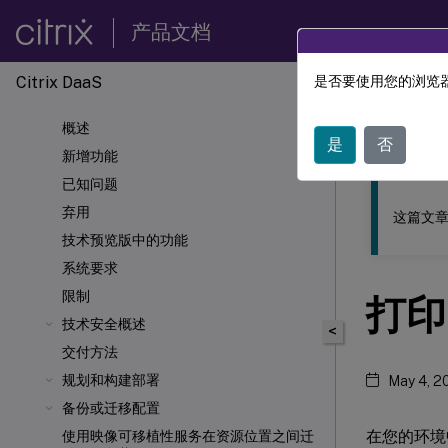
产品文档
Citrix DaaS
是否要使用您的浏览器
此内容已经过
概述
Citrix 
是
否
新增功能
已知问题
弃用
这篇文章
技术预览版中的功能
系统要求
限制
打印
技术安全概述
<
交付方法
规划和构建部署
May 4, 2
备份或迁移配置
在您的环境
使用映像可移植性服务在资源位置之间迁