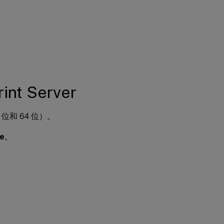
t Server
2 位和 64 位）。
le
。