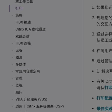
移工作负载
如果您
打印
策略
规划您
HDX 概述
的交互
Citrix ICA
虚拟通道
通过选
双跳会话
新员工
HDX 连接
在向用
设备
图形
通过管理
多媒体
解决
常规内容重定向
管理
有关 Cit
监视
请从
打
顾问
打印配
VDA 升级服务 (VUS)
适用于 Citrix 服务提供商 (CSP)
最佳实