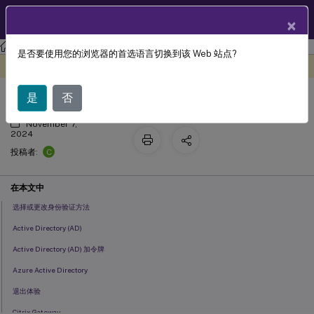
ZH
产品文档
×
Citrix Workspace
是否要使用您的浏览器的首选语言切换到该 Web 站点?
配置身份验证
此内容已经过机器动态翻译。
在此处提供反馈
是
否
November 7,
2024
C
投稿者:
在本文中
选择或更改身份验证方法
Active Directory (AD)
Active Directory (AD) 加令牌
Azure Active Directory
退出体验
Citrix Gateway