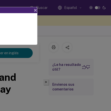
Buscar
Español
×
e sus comentarios aquí
er en inglés
¿Le ha resultado
útil?
 and
>
Envíenos sus
way
comentarios