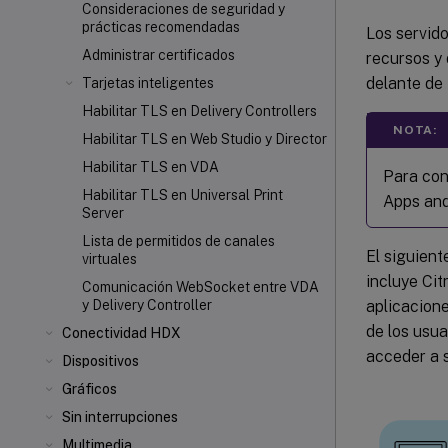
Consideraciones de seguridad y
prácticas recomendadas
Los servid
Administrar certificados
recursos y
delante de
Tarjetas inteligentes
Habilitar TLS en Delivery Controllers
NOTA:
Habilitar TLS en Web Studio y Director
Habilitar TLS en VDA
Para con
Habilitar TLS en Universal Print
Apps and
Server
Lista de permitidos de canales
El siguient
virtuales
incluye Ci
Comunicación WebSocket entre VDA
aplicacione
y Delivery Controller
de los usua
Conectividad HDX
acceder a s
Dispositivos
Gráficos
Sin interrupciones
Multimedia