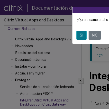
Documentación de productos
Citrix Virtual Apps and Desktops
¿Quiere cambiar al si
Este contenid
Current Release
Citrix 
SÍ
NO
Citrix Virtual Apps
and Desktops 7 2511
Novedades
Este art
Requisitos del sistema
legal)
Descripción técnica
Instalar y configurar
Inte
Actualizar y migrar
Proteger
<
Des
Servicio de autenticación federada
Autenticación FIDO2
Integrar Citrix Virtual Apps and
April 6, 
Desktops con Citrix Gateway