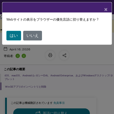
製品ドキュメン
JA
×
ト
Citrix Endpoint Management
Webサイトの表示をブラウザーの優先言語に切り替えますか ?
アプリインベントリデバイスポリシ
このコンテンツは動的に機械
フィードバックを提供する
翻訳されています。
ー
はい
いいえ
April 16, 2026
C
C
寄稿者:
この記事の概要
iOS、macOS、Android (レガシーDA)、Android Enterprise、およびWindowsデスクトップ/タ
ブレット
Win32アプリのインベントリと削除
この記事は機械翻訳されています.
免責事項
英語に切り替え