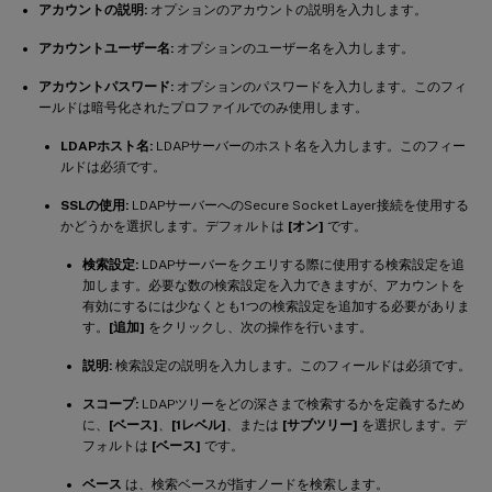
アカウントの説明:
オプションのアカウントの説明を入力します。
アカウントユーザー名:
オプションのユーザー名を入力します。
アカウントパスワード:
オプションのパスワードを入力します。このフィ
ールドは暗号化されたプロファイルでのみ使用します。
LDAPホスト名:
LDAPサーバーのホスト名を入力します。このフィー
ルドは必須です。
SSLの使用:
LDAPサーバーへのSecure Socket Layer接続を使用する
かどうかを選択します。デフォルトは
[オン]
です。
検索設定:
LDAPサーバーをクエリする際に使用する検索設定を追
加します。必要な数の検索設定を入力できますが、アカウントを
有効にするには少なくとも1つの検索設定を追加する必要がありま
す。
[追加]
をクリックし、次の操作を行います。
説明:
検索設定の説明を入力します。このフィールドは必須です。
スコープ:
LDAPツリーをどの深さまで検索するかを定義するため
に、
[ベース]
、
[1レベル]
、または
[サブツリー]
を選択します。デ
フォルトは
[ベース]
です。
ベース
は、検索ベースが指すノードを検索します。