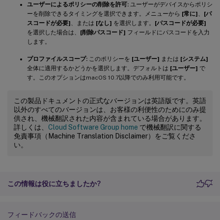
ユーザーによるポリシーの削除を許可:
ユーザーがデバイスからポリシ
ーを削除できるタイミングを選択できます。メニューから
[常に]
、
[パ
スコードが必要]
、または
[なし]
を選択します。
[パスコードが必要]
を選択した場合は、
[削除パスコード]
フィールドにパスコードを入力
します。
プロファイルスコープ:
このポリシーを
[ユーザー]
または
[システム]
全体に適用するかどうかを選択します。デフォルトは
[ユーザー]
で
す。このオプションはmacOS 10.7以降でのみ利用可能です。
この製品ドキュメントの正式なバージョンは英語版です。英語
以外のすべてのバージョンは、お客様の利便性のためにのみ提
供され、機械翻訳された内容が含まれている場合があります。
詳しくは、
Cloud Software Group home
で機械翻訳に関する
免責事項（Machine Translation Disclaimer）をご覧くださ
い。
この情報は役に立ちましたか?
フィードバックの送信