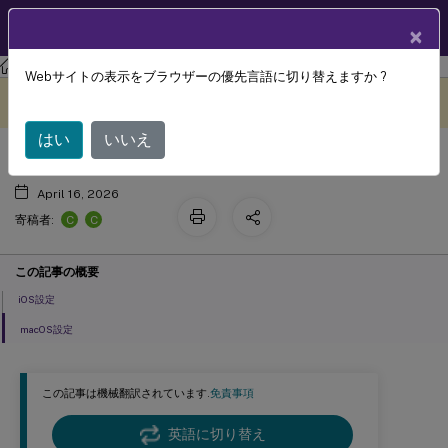
製品ドキュメン
JA
×
ト
Citrix Endpoint Management
Webサイトの表示をブラウザーの優先言語に切り替えますか ?
LDAPデバイスポリシー
このコンテンツは動的に機械
フィードバックを提供する
翻訳されています。
はい
いいえ
April 16, 2026
C
C
寄稿者:
この記事の概要
iOS設定
macOS設定
この記事は機械翻訳されています.
免責事項
英語に切り替え