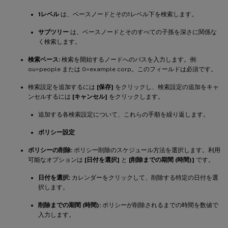
1レベル
は、ベースノードとその1レベル下を検索します。
サブツリー
は、ベースノードとそのすべての子孫を深さに関係な
く検索します。
検索ベース:
検索を開始するノードへのパスを入力します。例:
ou=people または 0=example corp。このフィールドは必須です。
検索設定を追加するには
[保存]
をクリックし、検索設定の追加をキャ
ンセルするには
[キャンセル]
をクリックします。
追加する各検索設定について、これらの手順を繰り返します。
ポリシー設定
ポリシーの削除:
ポリシー削除のスケジュール方法を選択します。利用
可能なオプションは
[日付を選択]
と
[削除までの期間 (時間)]
です。
日付を選択:
カレンダーをクリックして、削除する特定の日付を選
択します。
削除までの期間 (時間):
ポリシーが削除されるまでの時間を数値で
入力します。