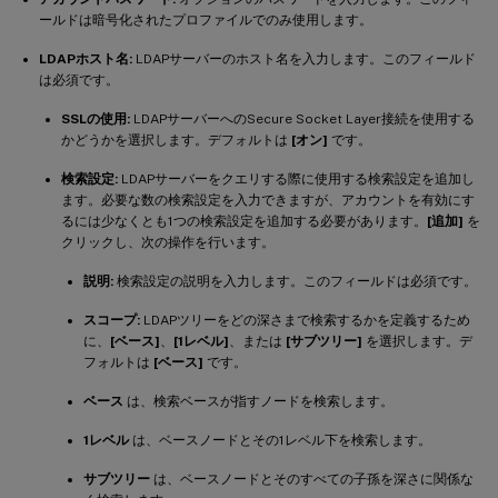
ールドは暗号化されたプロファイルでのみ使用します。
LDAPホスト名:
LDAPサーバーのホスト名を入力します。このフィールド
は必須です。
SSLの使用:
LDAPサーバーへのSecure Socket Layer接続を使用する
かどうかを選択します。デフォルトは
[オン]
です。
検索設定:
LDAPサーバーをクエリする際に使用する検索設定を追加し
ます。必要な数の検索設定を入力できますが、アカウントを有効にす
るには少なくとも1つの検索設定を追加する必要があります。
[追加]
を
クリックし、次の操作を行います。
説明:
検索設定の説明を入力します。このフィールドは必須です。
スコープ:
LDAPツリーをどの深さまで検索するかを定義するため
に、
[ベース]
、
[1レベル]
、または
[サブツリー]
を選択します。デ
フォルトは
[ベース]
です。
ベース
は、検索ベースが指すノードを検索します。
1レベル
は、ベースノードとその1レベル下を検索します。
サブツリー
は、ベースノードとそのすべての子孫を深さに関係な