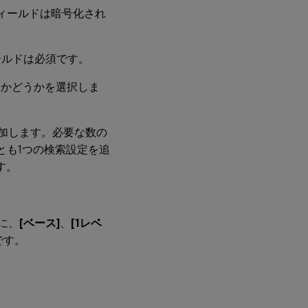
ィールドは暗号化され
ールドは必須です。
用するかどうかを選択しま
追加します。必要な数の
とも1つの検索設定を追
す。
。
に、
[ベース]
、
[1レベ
です。