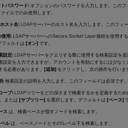
トパスワード:
オプションのパスワードを入力します。このフ
ファイルでのみ使用します。
Pホスト名:
LDAPサーバーのホスト名を入力します。このフィ
の使用:
LDAPサーバーへのSecure Socket Layer接続を使
デフォルトは
[オン]
です。
索設定:
LDAPサーバーをクエリする際に使用する検索設定を
索設定を入力できますが、アカウントを有効にするには少なく
する必要があります。
[追加]
をクリックし、次の操作を行いま
明:
検索設定の説明を入力します。このフィールドは必須です
コープ:
LDAPツリーをどの深さまで検索するかを定義するため
、または
[サブツリー]
を選択します。デフォルトは
[ベース]
ース
は、検索ベースが指すノードを検索します。
レベル
は、ベースノードとその1レベル下を検索します。