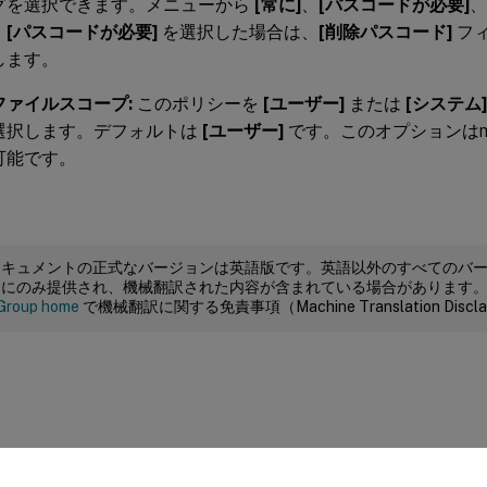
グを選択できます。メニューから
[常に]
、
[パスコードが必要]
。
[パスコードが必要]
を選択した場合は、
[削除パスコード]
フ
します。
ファイルスコープ:
このポリシーを
[ユーザー]
または
[システム]
選択します。デフォルトは
[ユーザー]
です。このオプションはmac
可能です。
ドキュメントの正式なバージョンは英語版です。英語以外のすべてのバ
めにのみ提供され、機械翻訳された内容が含まれている場合があります
Group home
で機械翻訳に関する免責事項（Machine Translation Dis