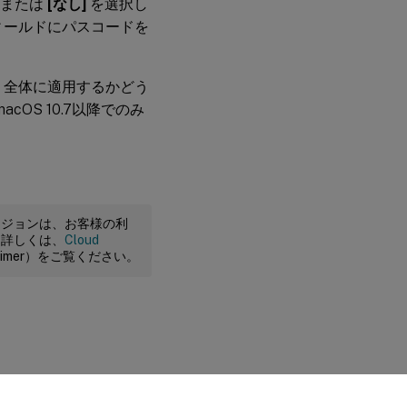
、または
[なし]
を選択し
ィールドにパスコードを
全体に適用するかどう
OS 10.7以降でのみ
ージョンは、お客様の利
。詳しくは、
Cloud
claimer）をご覧ください。