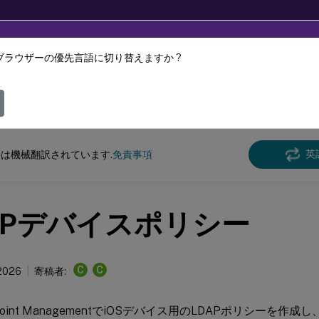
ブラウザーの優先言語に切り替えますか ?
ツは動的に機械翻訳されています。
フィ
 Endpoint Management
英
は機械翻訳されています.
免責事項
APデバイスポリシー
C
C
 2026
寄稿者:
 Endpoint ManagementでiOSデバイス用のLDAPポリシー