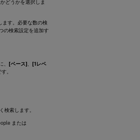
用するかどうかを選択しま
します。必要な数の検
つの検索設定を追加す
。
に、
[ベース]
、
[1レベ
です。
く検索します。
ple または