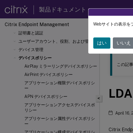
Endpoint Manager の統合
製品ドキュメント
オンボーディングとリソースのセットア
ップ
Citrix Endpoint Management
Webサイトの表示を
デバイス登録とリソース配信の準備
このコンテン
証明書と認証
Citrix
ユーザーアカウント、役割、および登録
はい
いいえ
デバイス管理
デバイスポリシー
この記事
AirPlay ミラーリングデバイスポリシー
AirPrint デバイスポリシー
アプリケーション権限デバイスポリシ
ー
LD
APN デバイスポリシー
<
アプリケーションアクセスデバイスポ
リシー
April 16,
アプリケーション属性デバイスポリシ
ー
Citrix
アプリケーション構成デバイスポリシ