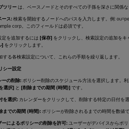
ブツリー
は、ベースノードとそのすべての子孫を深さに関係な
ース:
検索を開始するノードへのパスを入力します。例: ou=peo
xample corp。このフィールドは必須です。
設定を追加するには
[保存]
をクリックし、検索設定の追加をキ
]
をクリックします。
加する各検索設定について、これらの手順を繰り返します。
リシー設定
シーの削除:
ポリシー削除のスケジュール方法を選択します。利
を選択]
と
[削除までの期間 (時間)]
です。
付を選択:
カレンダーをクリックして、削除する特定の日付を
除までの期間 (時間):
ポリシーが削除されるまでの時間を数値
ザーによるポリシーの削除を許可:
ユーザーがデバイスからポリ