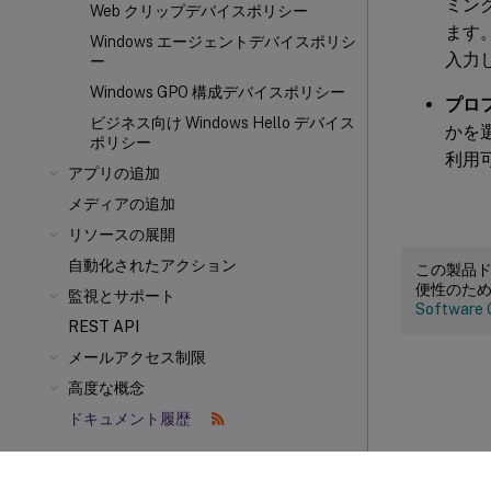
ミン
Web クリップデバイスポリシー
ます
Windows エージェントデバイスポリシ
入力
ー
Windows GPO 構成デバイスポリシー
プロ
ビジネス向け Windows Hello デバイス
かを
ポリシー
利用
アプリの追加
メディアの追加
リソースの展開
自動化されたアクション
この製品
便性のた
監視とサポート
Software 
REST API
メールアクセス制限
高度な概念
ドキュメント履歴