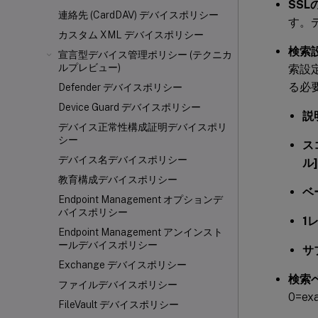
SSL
連絡先 (CardDAV) デバイスポリシー
す。
カスタム XML デバイスポリシー
検索設
宣言型デバイス管理ポリシー (テクニカ
ルプレビュー)
索設
る必
Defender デバイスポリシー
Device Guard デバイスポリシー
説
デバイス正常性構成証明デバイスポリ
シー
ス
デバイス名デバイスポリシー
ル]
教育構成デバイスポリシー
ベ
Endpoint Management オプションデ
バイスポリシー
1
Endpoint Management アンインスト
ールデバイスポリシー
サ
Exchange デバイスポリシー
検索ベ
ファイルデバイスポリシー
0=e
FileVault デバイスポリシー