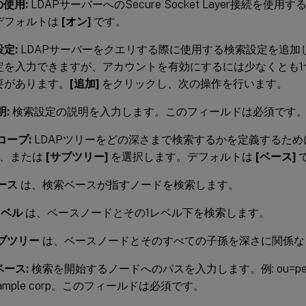
の使用:
LDAPサーバーへのSecure Socket Layer接続を使
デフォルトは
[オン]
です。
定:
LDAPサーバーをクエリする際に使用する検索設定を追加
定を入力できますが、アカウントを有効にするには少なくとも1
要があります。
[追加]
をクリックし、次の操作を行います。
明:
検索設定の説明を入力します。このフィールドは必須です
コープ:
LDAPツリーをどの深さまで検索するかを定義するため
、または
[サブツリー]
を選択します。デフォルトは
[ベース]
ース
は、検索ベースが指すノードを検索します。
レベル
は、ベースノードとその1レベル下を検索します。
ブツリー
は、ベースノードとそのすべての子孫を深さに関係な
ース:
検索を開始するノードへのパスを入力します。例: ou=peo
xample corp。このフィールドは必須です。