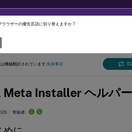
ブラウザーの優先言語に切り替えますか ?
ツは動的に機械翻訳されています。
フィ
Virtual Apps and Desktops
7 2511
英
は機械翻訳されています.
免責事項
 Meta Installer ヘル
C
C
2026
寄稿者:
はじめに