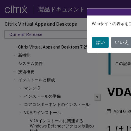
製品ドキュメント
Citrix Virtual Apps and Desktops
Webサイトの表示を
このコンテン
Current Release
Citrix 
はい
いいえ
Citrix Virtual Apps
and Desktops 7 2511
新機能
この記事
システム要件
技術概要
インストールと構成
VDA
マシンID
インストールの準備
<
コアコンポーネントのインストール
April 6, 
VDAのインストール
VDAインストールに関連する
Windows Defenderアクセス制御の
1. 