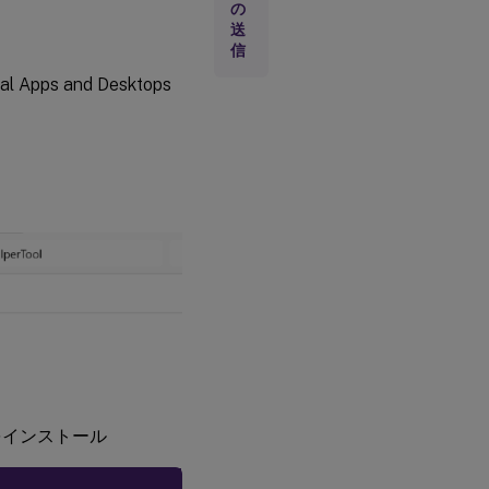
の
ツ
送
ー
信
ル
al Apps and Desktops
ツールをインストール