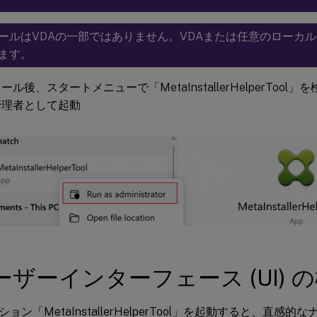
ールはVDAの一部ではありません。VDAまたは任意のローカ
ます。
ール後、スタートメニューで「MetaInstallerHelperToo
管理者として起動
ユーザーインターフェース (UI) 
ョン「MetaInstallerHelperTool」を起動すると、直感