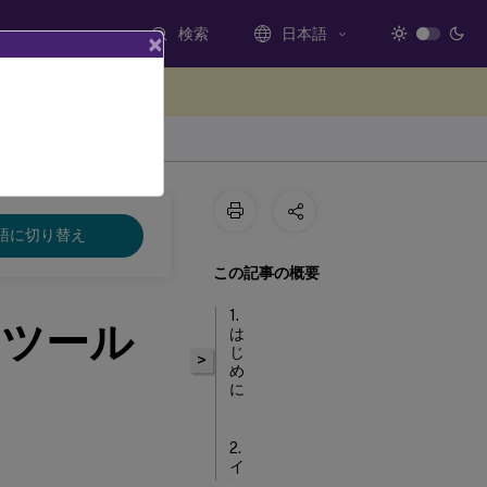
検索
日本語
×
ードバックを提供する
語に切り替え
この記事の概要
1.
パーツール
は
じ
>
め
に
2.
イ
ン