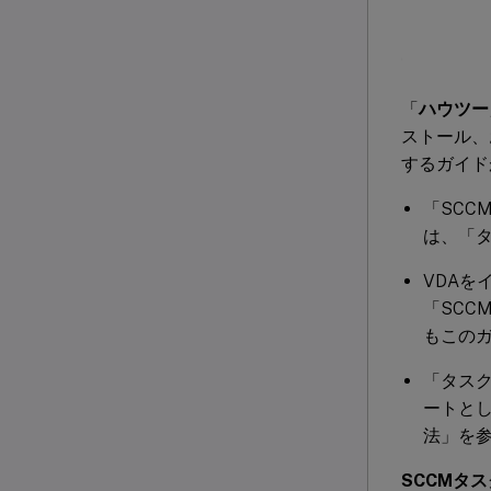
「
ハウツー
ストール、
するガイド
「SCC
は、「
VDAを
「SC
もこの
「タス
ートと
法」を
SCCMタ