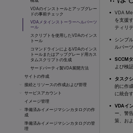
構成
VDAのインストールとアップグレー
VDA 
ドの事前チェック
を支援
VDAメタインストーラーヘルパーツ
ティリ
ール
スクリプトを使用したVDAのインス
シンプル
トール
ルパー
コマンドラインによるVDAのインス
トールまたはアップグレード用カス
SCCM
タムスクリプトの生成
よび検
サードパーティ製VDA展開方法
サイトの作成
タスクシ
接続とリソースの作成および管理
的に作成
サービスアカウント
に統合
イメージ管理
VDAイ
準備済みイメージマシンカタログの作
ー、警
成
策、お
準備済みイメージマシンカタログの管
理