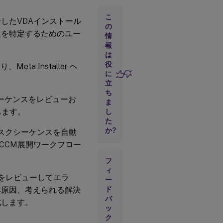
ス
ト
こ
スを介したVDAインストール
ー
の
題を特定するためのユー
ル
情
報
は
3.
役
 Installer ヘ
ユ
に
ー
立
ザ
ち
ー
ーケンスをレビューお
ま
イ
ン
ちます。
し
タ
た
ー
か?
スクシーケンスを自動
フ
CCM展開ワークフロー
ェ
ー
フ
ス
(UI)
ィ
をレビューしてエラ
の
ー
概
本原因、考えられる解決
ド
要
バ
成します。
ッ
ク
4.