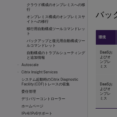
クラウド構成のオンプレミスへの移
行
バッ
オンプレミス構成のオンプレミスサ
イトへの移行
移行用自動構成ツールコマンドレッ
ト
環境
バックアップと復元用自動構成ツー
ルコマンドレット
DaaSお
自動構成のトラブルシューティング
よびオ
と追加情報
ンプレ
Autoscale
ミス
Citrix Insight Services
システム起動時のCitrix Diagnostic
DaaSお
Facility (CDF)トレースの収集
よびオ
委任管理
ンプレ
ミス
デリバリーコントローラー
ホームページ
IPv4/IPv6サポート