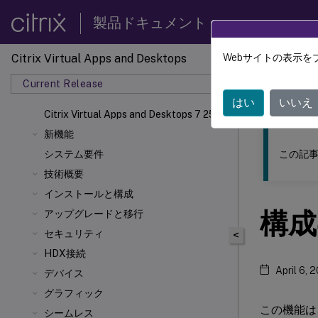
製品ドキュメント
Citrix Virtual Apps and Desktops
Webサイトの表示を
このコンテン
Current Release
Citrix 
はい
いいえ
Citrix Virtual Apps
and Desktops 7 2511
新機能
この記事
システム要件
技術概要
インストールと構成
構成
アップグレードと移行
セキュリティ
<
HDX接続
April 6, 
デバイス
グラフィック
この機能は
シームレス