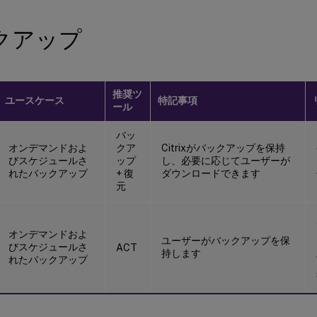
クアップ
推奨ツ
ユースケース
特記事項
ール
バッ
オンデマンドおよ
クア
Citrixがバックアップを保持
びスケジュールさ
ップ
し、必要に応じてユーザーが
れたバックアップ
+ 復
ダウンロードできます
元
オンデマンドおよ
ユーザーがバックアップを保
びスケジュールさ
ACT
持します
れたバックアップ