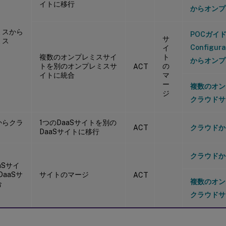
イトに移行
からオンプ
ミスから
POCガイド:
サ
ミス
Configur
イ
複数のオンプレミスサイ
ト
からオンプ
トを別のオンプレミスサ
の
ACT
イトに統合
マ
ー
複数のオン
ジ
クラウドサ
からクラ
1つのDaaSサイトを別の
ACT
クラウドか
DaaSサイトに移行
クラウドか
aSサイ
DaaSサ
サイトのマージ
ACT
複数のオン
合
クラウドサ