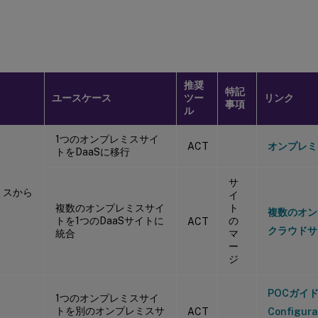
推奨
特記
ユースケース
ツー
リンク
事項
ル
1つのオンプレミスサイ
ACT
オンプレミ
トをDaaSに移行
サ
ミスから
イ
複数のオンプレミスサイ
ト
複数のオン
トを1つのDaaSサイトに
の
ACT
クラウドサ
統合
マ
ー
ジ
POCガイド:
1つのオンプレミスサイ
トを別のオンプレミスサ
ACT
Configur