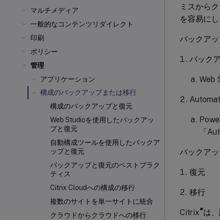
ミスからク
マルチメディア
を容易にし
一般的なコンテンツリダイレクト
印刷
バックアッ
ポリシー
バックア
管理
Web
アプリケーション
構成のバックアップまたは移行
Automat
構成のバックアップと復元
Po
Web Studioを使用したバックアッ
プと復元
「Au
自動構成ツールを使用したバックア
バックアッ
ップと復元
バックアップと復元のベストプラク
復元
ティス
Citrix Cloud
への構成の移行
移行
複数のサイトを単一サイトに統合
®
Citrix
は、
クラウドからクラウドへの移行