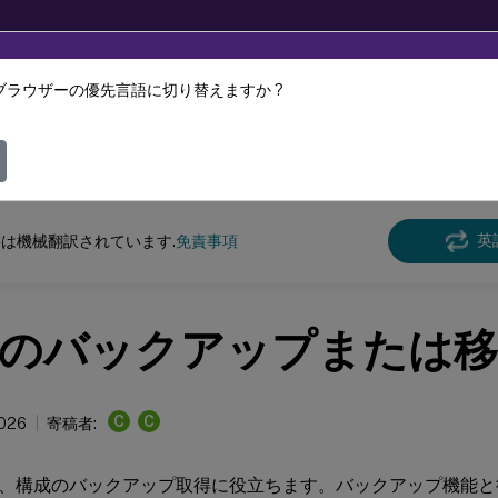
ブラウザーの優先言語に切り替えますか ?
ツは動的に機械翻訳されています。
フィ
Virtual Apps and Desktops
7 2511
英
は機械翻訳されています.
免責事項
のバックアップまたは移
C
C
2026
寄稿者:
、構成のバックアップ取得に役立ちます。バックアップ機能と