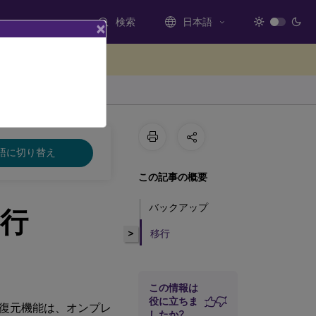
検索
日本語
×
ードバックを提供する
語に切り替え
この記事の概要
バックアップ
行
>
移行
この情報は
役に立ちま
復元機能は、オンプレ
したか?