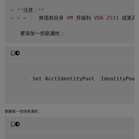
>
**
注意：
**
>
>
>
-
  将现有目录 
VM
 升级到 
VDA
2511
 或更高
-
-
  Set
-
AcctIdentityPool 
-
IdentityPool
要删除一些现有属性：