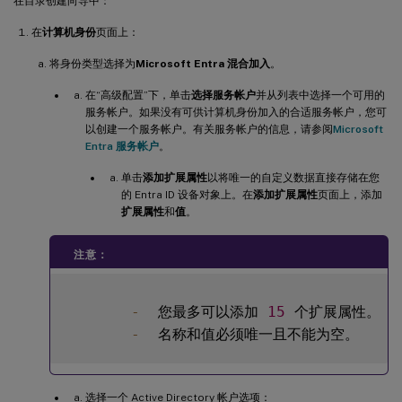
在目录创建向导中：
在
计算机身份
页面上：
将身份类型选择为
Microsoft Entra 混合加入
。
在“高级配置”下，单击
选择服务帐户
并从列表中选择一个可用的
服务帐户。如果没有可供计算机身份加入的合适服务帐户，您可
以创建一个服务帐户。有关服务帐户的信息，请参阅
Microsoft
Entra 服务帐户
。
单击
添加扩展属性
以将唯一的自定义数据直接存储在您
的 Entra ID 设备对象上。在
添加扩展属性
页面上，添加
扩展属性
和
值
。
注意：
-
  您最多可以添加 
15
 个扩展属性。

-
选择一个 Active Directory 帐户选项：