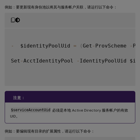
例如：要更新现有身份池以将其与服务帐户关联，请运行以下命令：
-
  $identityPoolUid 
=
(
Get
-
ProvScheme 
-
Pr
Set
-
AcctIdentityPool 
-
IdentityPoolUid $id
注意：
$serviceAccountUid
必须是本地 Active Directory 服务帐户的有效
UID。
例如：要编辑现有目录的扩展属性，请运行以下命令：