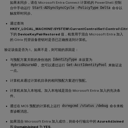
如果未同步，请在 Microsoft Entra Connect 计算机的 PowerShell 控制
台中手动运行
Start-ADSyncSyncCycle -PolicyType Delta
命令以
触发即时同步。
通过查询
HKEY_LOCAL_MACHINE\SYSTEM\CurrentControlSet\Control\Citr
下的
DeviceKeyPairRestored
值，检查用于混合 Microsoft Entra 加入
的 Citrix 托管设备密钥对是否已正确推送到计算机。
验证该值是否为 1。如果不是，则可能的原因是：
与预配方案关联的身份池的
IdentityType
未设置为
HybridAzureAD
。您可以通过运行
Get-AcctIdentityPool
来验证这
一点。
计算机未通过计算机目录的相同预配方案进行预配。
计算机未加入本地域。加入本地域是混合 Microsoft Entra 加入的先决条
件。
通过在 MCS 预配的计算机上运行
dsregcmd /status /debug
命令来检
查诊断消息。
如果混合 Microsoft Entra 加入成功，则命令行输出中的
AzureAdJoined
和
DomainJoined
为
YES
。