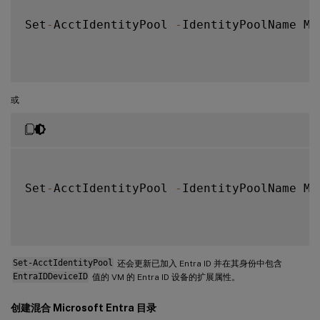
Set
-
AcctIdentityPool 
-
IdentityPoolName My
或
Set
-
AcctIdentityPool 
-
IdentityPoolName My
Set-AcctIdentityPool
还会更新已加入 Entra ID 并在其身份中包含
EntraIDDeviceID
值的 VM 的 Entra ID 设备的扩展属性。
创建混合 Microsoft Entra 目录