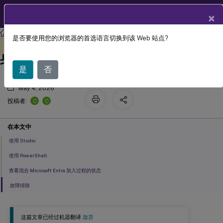
ZH
产品文档
×
Citrix DaaS
是否要使用您的浏览器的首选语言切换到该 Web 站点?
Microsoft Entra 混合加入计算机身份的
此内容已经过机器动态翻译。
在此处提供反馈
身份池
是
否
May 4, 2026
C
C
投稿者:
在本文中
使用 Studio
使用 PowerShell
查看混合 Microsoft Entra 加入过程的状态
故障排除
这篇文章已经过机器翻译.
放弃