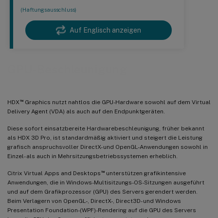
(Haftungsausschluss)
Auf Englisch anzeigen
GPU-Beschleunigung
™
HDX
Graphics nutzt nahtlos die GPU-Hardware sowohl auf dem Virtual
Delivery Agent (VDA) als auch auf den Endpunktgeräten.
Diese sofort einsatzbereite Hardwarebeschleunigung, früher bekannt
als HDX 3D Pro, ist standardmäßig aktiviert und steigert die Leistung
grafisch anspruchsvoller DirectX- und OpenGL-Anwendungen sowohl in
Einzel- als auch in Mehrsitzungsbetriebssystemen erheblich.
™
Citrix Virtual Apps and Desktops
unterstützen grafikintensive
Anwendungen, die in Windows-Multisitzungs-OS-Sitzungen ausgeführt
und auf dem Grafikprozessor (GPU) des Servers gerendert werden.
Beim Verlagern von OpenGL-, DirectX-, Direct3D- und Windows
Presentation Foundation-(WPF)-Rendering auf die GPU des Servers