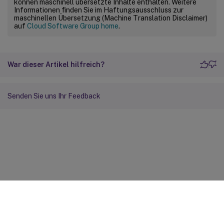
können maschinell übersetzte Inhalte enthalten. Weitere
Informationen finden Sie im Haftungsausschluss zur
maschinellen Übersetzung (Machine Translation Disclaimer)
auf
Cloud Software Group home
.
War dieser Artikel hilfreich?
Senden Sie uns Ihr Feedback