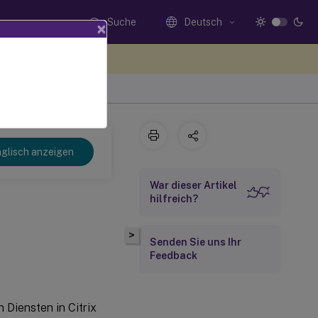
Suche
Deutsch
×
n Sie hier Feedback
glisch anzeigen
War dieser Artikel
hilfreich?
>
Senden Sie uns Ihr
Feedback
 Diensten in Citrix