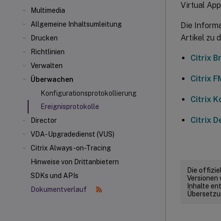
Virtual Ap
Multimedia
Allgemeine Inhaltsumleitung
Die Informa
Artikel zu 
Drucken
Richtlinien
Citrix 
Verwalten
Citrix 
Überwachen
Konfigurationsprotokollierung
Citrix 
Ereignisprotokolle
Citrix 
Director
VDA-Upgradedienst (VUS)
Citrix Always-on-Tracing
Hinweise von Drittanbietern
Die offizi
SDKs und APIs
Versionen 
Inhalte en
Dokumentverlauf
Übersetzun