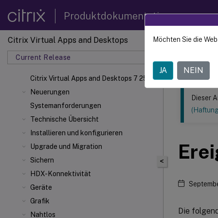
Produktdokumentation
Citrix Virtual Apps and Desktops
Möchten Sie die Web
Dieser Inhalt
Current Release
Citrix 
JA
NEIN
Citrix Virtual Apps
and Desktops 7 2511
Neuerungen
Dieser A
Systemanforderungen
(Haftun
Technische Übersicht
Installieren und konfigurieren
Erei
Upgrade und Migration
Sichern
<
HDX-Konnektivität
Septembe
Geräte
Grafik
Die folgend
Nahtlos