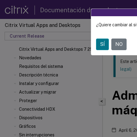
Documentación de productos
Citrix Virtual Apps and Desktops
¿Quiere cambiar al si
Este contenid
Current Release
Citrix 
SÍ
NO
Citrix Virtual Apps
and Desktops 7 2511
Novedades
Este art
Requisitos del sistema
legal)
Descripción técnica
Instalar y configurar
Admi
Actualizar y migrar
Proteger
<
máqu
Conectividad HDX
Dispositivos
Gráficos
April 6, 
Sin interrupciones