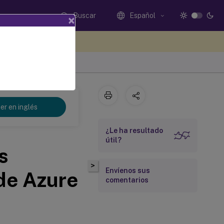
Buscar
Español
×
e sus comentarios aquí
er en inglés
¿Le ha resultado
útil?
s
>
Envíenos sus
de Azure
comentarios