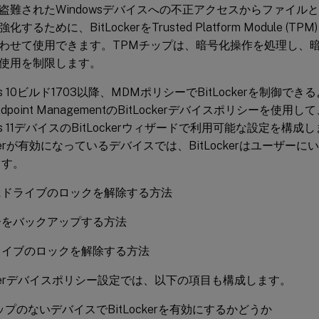
盗難されたWindowsデバイスへの不正アクセスからファイル
するために、BitLockerをTrusted Platform Module (T
わせて使用できます。TPMチップは、暗号化操作を処理し、
使用を制限します。
ows 10ビルド1703以降、MDMポリシーでBitLockerを制御
x Endpoint ManagementのBitLockerデバイスポリシーを使用し
ows 11デバイスのBitLockerウィザードで利用可能な設定を構
ockerが有効になっているデバイスでは、BitLockerはユーザ
ます。
にドライブのロックを解除する方法
ーをバックアップする方法
ライブのロックを解除する方法
ockerデバイスポリシー設定では、以下の項目も構成します。
ップのないデバイスでBitLockerを有効にするかどうか