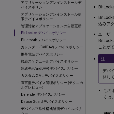
アプリケーションアンインストールデ
BitL
バイスポリシー
アプリケーションアンインストール制
BitL
限デバイスポリシー
込みア
管理対象アプリケーションの自動更新
BitLocker デバイスポリシー
ユーザ
Bluetooth デバイスポリシー
BitL
ことが
カレンダー (CalDAV) デバイスポリシー
携帯電話デバイスポリシー
注
接続スケジュールデバイスポリシー
連絡先 (CardDAV) デバイスポリシー
デバイ
カスタム XML デバイスポリシー
開して
宣言型デバイス管理ポリシー (テクニカ
ルプレビュー)
この
Defender デバイスポリシー
くは
Device Guard デバイスポリシー
デバイス正常性構成証明デバイスポリ
シー