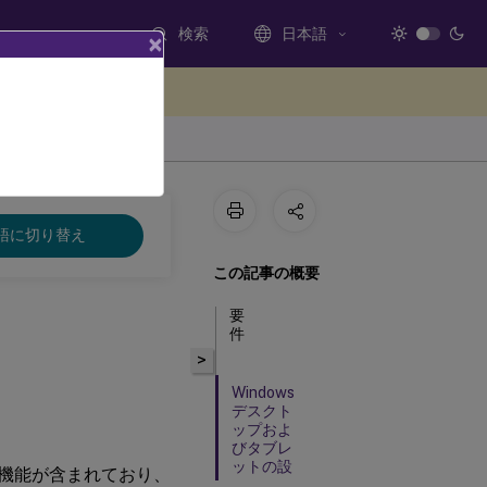
検索
日本語
×
ードバックを提供する
語に切り替え
この記事の概要
要
件
>
Windows
デスクト
ップおよ
びタブレ
ットの設
ク暗号化機能が含まれており、