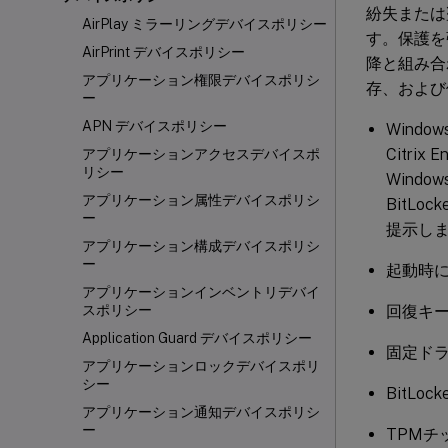
紛失または
AirPlay ミラーリングデバイスポリシー
す。保護を強化
AirPrint デバイスポリシー
降と組み合
アプリケーション権限デバイスポリシ
存、および
ー
APN デバイスポリシー
Wind
Citri
アプリケーションアクセスデバイスポ
リシー
Wind
アプリケーション属性デバイスポリシ
BitL
ー
提示し
アプリケーション構成デバイスポリシ
ー
起動時
アプリケーションインベントリデバイ
回復キ
スポリシー
Application Guard デバイスポリシー
固定ド
アプリケーションロックデバイスポリ
シー
BitL
アプリケーション通知デバイスポリシ
ー
TPMチ