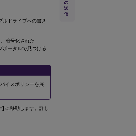
の
送
信
バブルドライブへの書き
に、暗号化された
ルプポータルで見つける
erデバイスポリシーを展
ー]
に移動します。詳し