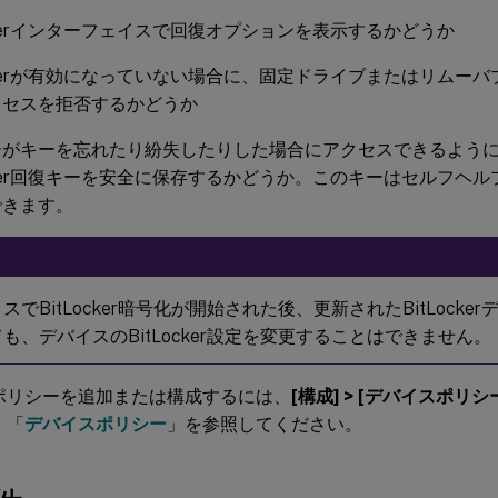
ockerインターフェイスで回復オプションを表示するかどうか
ockerが有効になっていない場合に、固定ドライブまたはリムー
クセスを拒否するかどうか
ーがキーを忘れたり紛失したりした場合にアクセスできるよう
ocker回復キーを安全に保存するかどうか。このキーはセルフヘ
できます。
スでBitLocker暗号化が開始された後、更新されたBitLock
も、デバイスのBitLocker設定を変更することはできません。
ポリシーを追加または構成するには、
[構成] > [デバイスポリシ
、「
デバイスポリシー
」を参照してください。