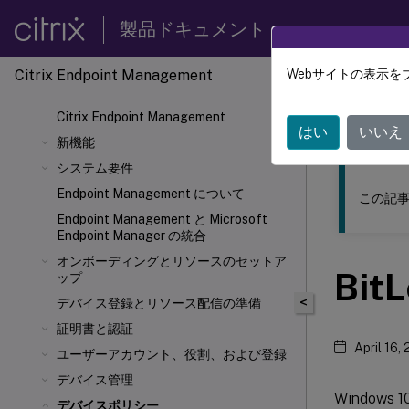
製品ドキュメント
Citrix Endpoint Management
Webサイトの表示を
このコンテン
Citrix Endpoint Management
Citrix
はい
いいえ
新機能
システム要件
Endpoint Management について
この記事
Endpoint Management と Microsoft
Endpoint Manager の統合
オンボーディングとリソースのセットア
Bi
ップ
<
デバイス登録とリソース配信の準備
証明書と認証
April 16,
ユーザーアカウント、役割、および登録
デバイス管理
Window
デバイスポリシー