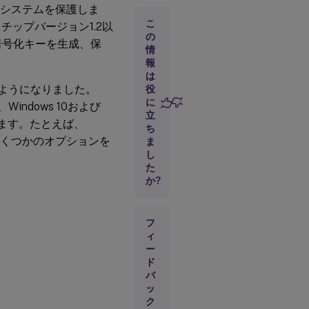
定
とシステムを保護しま
こ
PM) チップバージョン1.2以
の
暗号化キーを生成、保
情
報
は
できるようになりました。
役
に
て、Windows 10および
立
成します。たとえば、
ち
ーにいくつかのオプションを
ま
し
た
か?
フ
ィ
ー
ド
バ
ッ
ク