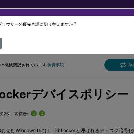
ブラウザーの優先言語に切り替えますか ?
ツは動的に機械翻訳されています。
フィ
 Endpoint Management
英
は機械翻訳されています.
免責事項
tLockerデバイスポリシー
C
C
 2026
寄稿者:
s 10およびWindows 11には、BitLockerと呼ばれるディス