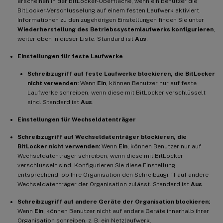
erscheinen in der BitLocker-Oberfläche, wenn ein Benutzer die
BitLocker-Verschlüsselung auf einem festen Laufwerk aktiviert.
    Wenn die Entsperrung erfolgreich ist
,
Informationen zu den zugehörigen Einstellungen finden Sie unter
Wiederherstellung des Betriebssystemlaufwerks konfigurieren
,
weiter oben in dieser Liste. Standard ist
Aus
.
-
**
PIN
-
L
änge
**
Einstellungen für feste Laufwerke
-
**
Mindest
-
PIN
-
L
änge
:
**
 Die Mindestläng
Schreibzugriff auf feste Laufwerke blockieren, die BitLocker
nicht verwenden:
Wenn
Ein
, können Benutzer nur auf feste
-
**
BitLocker
-
Passwortwiederherstellungs
Laufwerke schreiben, wenn diese mit BitLocker verschlüsselt
sind. Standard ist
Aus
.
-
**
BitLocker
-
Wiederherstellungssicherun
Einstellungen für Wechseldatenträger
Schreibzugriff auf Wechseldatenträger blockieren, die
-
**
Wiederherstellungseinstellungen für 
BitLocker nicht verwenden:
Wenn
Ein
, können Benutzer nur auf
Wechseldatenträger schreiben, wenn diese mit BitLocker
verschlüsselt sind. Konfigurieren Sie diese Einstellung
-
**
Wiederherstellung des Betriebssystem
entsprechend, ob Ihre Organisation den Schreibzugriff auf andere
Wechseldatenträger der Organisation zulässt. Standard ist
Aus
.
-
**
Zertifikatbasierten Datenwiederherst
Schreibzugriff auf andere Geräte der Organisation blockieren:
Wenn
Ein
, können Benutzer nicht auf andere Geräte innerhalb ihrer
-
**
48
-
Bit
-
Wiederherstellungspasswort
:
**
Organisation schreiben, z. B. ein Netzlaufwerk.