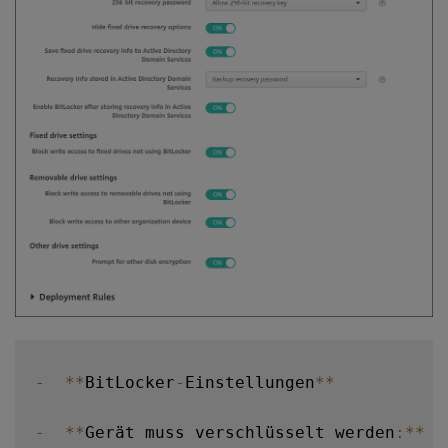
-
**
BitLocker
-
Einstellungen
**
-
**
Gerät muss verschlüsselt werden
:
**
 L