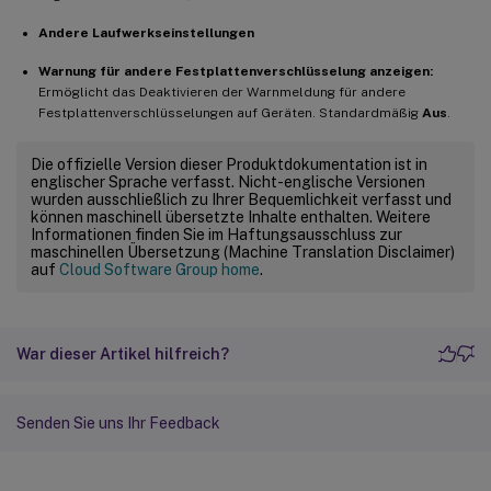
Andere Laufwerkseinstellungen
-
**
256
-
Bit
-
Wiederherstellungsschlüssel
:
Warnung für andere Festplattenverschlüsselung anzeigen:
Ermöglicht das Deaktivieren der Warnmeldung für andere
-
**
Wiederherstellungsoptionen für das B
Festplattenverschlüsselungen auf Geräten. Standardmäßig
Aus
.
-
**
Wiederherstellungsinformationen 
in
 A
Die offizielle Version dieser Produktdokumentation ist in
englischer Sprache verfasst. Nicht-englische Versionen
wurden ausschließlich zu Ihrer Bequemlichkeit verfasst und
-
**
In Active Directory Domain Services 
können maschinell übersetzte Inhalte enthalten. Weitere
Informationen finden Sie im Haftungsausschluss zur
maschinellen Übersetzung (Machine Translation Disclaimer)
-
**
BitLocker nach dem Speichern der Wie
auf
Cloud Software Group home
.
-
**
Preboot
-
Wiederherstellungsnachricht 
War dieser Artikel hilfreich?
Senden Sie uns Ihr Feedback