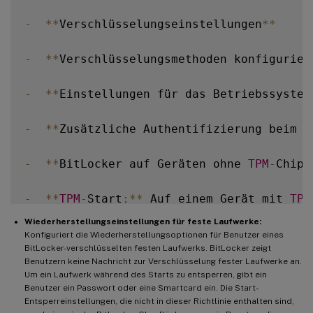
-
**
Verschlüsselungseinstellungen
**
-
**
Verschlüsselungsmethoden konfigurier
-
**
Einstellungen für das Betriebssystem
-
**
Zusätzliche Authentifizierung beim S
-
**
BitLocker auf Geräten ohne 
TPM
-
Chip 
-
**
TPM
-
Start
:
**
 Auf einem Gerät mit 
TPM
Wiederherstellungseinstellungen für feste Laufwerke:
-
**
TPM
-
Start
-
PIN
:
**
 Diese Einstellung i
Konfiguriert die Wiederherstellungsoptionen für Benutzer eines
BitLocker-verschlüsselten festen Laufwerks. BitLocker zeigt
Benutzern keine Nachricht zur Verschlüsselung fester Laufwerke an.
-
**
TPM
-
Startschlüssel
:
**
 Diese Einstell
Um ein Laufwerk während des Starts zu entsperren, gibt ein
Benutzer ein Passwort oder eine Smartcard ein. Die Start-
Entsperreinstellungen, die nicht in dieser Richtlinie enthalten sind,
-
**
TPM
-
Startschlüssel und 
PIN
:
**
 Diese 