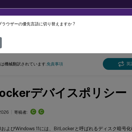
ブラウザーの優先言語に切り替えますか ?
ツは動的に機械翻訳されています。
フィ
 Endpoint Management
英
は機械翻訳されています.
免責事項
tLockerデバイスポリシー
C
C
 2026
寄稿者:
s 10およびWindows 11には、BitLockerと呼ばれるディス