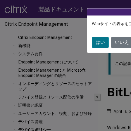
製品ドキュメント
Citrix Endpoint Management
Webサイトの表示を
このコンテン
Citrix Endpoint Management
Citrix
はい
いいえ
新機能
システム要件
Endpoint Management について
この記事
Endpoint Management と Microsoft
Endpoint Manager の統合
オンボーディングとリソースのセットア
Bi
ップ
<
デバイス登録とリソース配信の準備
証明書と認証
April 16,
ユーザーアカウント、役割、および登録
デバイス管理
Window
デバイスポリシー