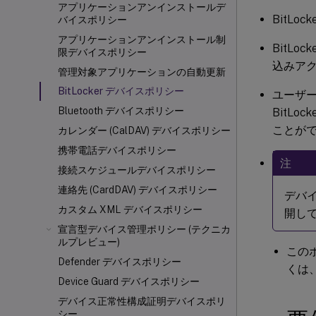
アプリケーションアンインストールデ
BitL
バイスポリシー
アプリケーションアンインストール制
BitL
限デバイスポリシー
込みア
管理対象アプリケーションの自動更新
BitLocker デバイスポリシー
ユーザ
Bluetooth デバイスポリシー
BitL
ことが
カレンダー (CalDAV) デバイスポリシー
携帯電話デバイスポリシー
注
接続スケジュールデバイスポリシー
連絡先 (CardDAV) デバイスポリシー
デバイ
カスタム XML デバイスポリシー
開して
宣言型デバイス管理ポリシー (テクニカ
ルプレビュー)
この
Defender デバイスポリシー
くは
Device Guard デバイスポリシー
デバイス正常性構成証明デバイスポリ
シー