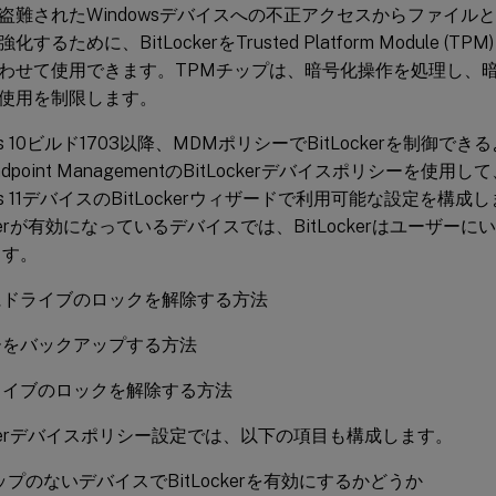
盗難されたWindowsデバイスへの不正アクセスからファイル
するために、BitLockerをTrusted Platform Module (T
わせて使用できます。TPMチップは、暗号化操作を処理し、
使用を制限します。
ows 10ビルド1703以降、MDMポリシーでBitLockerを制御
x Endpoint ManagementのBitLockerデバイスポリシーを使用し
ows 11デバイスのBitLockerウィザードで利用可能な設定を構
ockerが有効になっているデバイスでは、BitLockerはユーザ
ます。
にドライブのロックを解除する方法
ーをバックアップする方法
ライブのロックを解除する方法
ockerデバイスポリシー設定では、以下の項目も構成します。
ップのないデバイスでBitLockerを有効にするかどうか