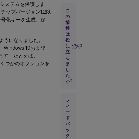
定
とシステムを保護しま
こ
PM) チップバージョン1.2以
の
暗号化キーを生成、保
情
報
は
できるようになりました。
役
に
て、Windows 10および
立
成します。たとえば、
ち
ーにいくつかのオプションを
ま
し
た
か?
フ
ィ
ー
ド
バ
ッ
ク