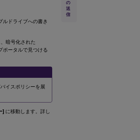
の
送
信
バブルドライブへの書き
に、暗号化された
ルプポータルで見つける
erデバイスポリシーを展
ー]
に移動します。詳し