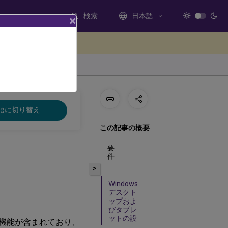
検索
日本語
×
ードバックを提供する
語に切り替え
この記事の概要
要
件
>
Windows
デスクト
ップおよ
びタブレ
ットの設
ク暗号化機能が含まれており、