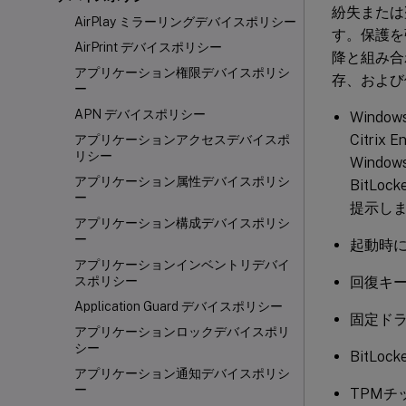
紛失または
AirPlay ミラーリングデバイスポリシー
す。保護を強化
AirPrint デバイスポリシー
降と組み合
アプリケーション権限デバイスポリシ
存、および
ー
APN デバイスポリシー
Wind
Citri
アプリケーションアクセスデバイスポ
リシー
Wind
アプリケーション属性デバイスポリシ
BitL
ー
提示し
アプリケーション構成デバイスポリシ
ー
起動時
アプリケーションインベントリデバイ
回復キ
スポリシー
Application Guard デバイスポリシー
固定ド
アプリケーションロックデバイスポリ
シー
BitL
アプリケーション通知デバイスポリシ
ー
TPMチ