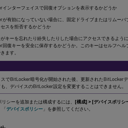
ockerインターフェイスで回復オプションを表示するかどうか
ockerが有効になっていない場合に、固定ドライブまたはリムー
クセスを拒否するかどうか
ーがキーを忘れたり紛失したりした場合にアクセスできるよう
ocker回復キーを安全に保存するかどうか。このキーはセルフヘ
できます。
スでBitLocker暗号化が開始された後、更新されたBitLock
も、デバイスのBitLocker設定を変更することはできません。
ポリシーを追加または構成するには、
[構成] > [デバイスポリシ
、「
デバイスポリシー
」を参照してください。