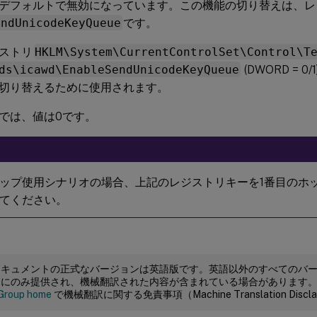
デフォルトで無効になっています。この機能の切り替えは、レ
endUnicodeKeyQueue
です。
ストリ
HKLM\System\CurrentControlSet\Control\T
ds\icawd\EnableSendUnicodeKeyQueue
(DWORD = 
切り替えるために使用されます。
では、値は0です。
ップ使用シナリオの場合、上記のレジストリキーを1番目のホップのW
てください。
ドキュメントの正式なバージョンは英語版です。英語以外のすべてのバ
めにのみ提供され、機械翻訳された内容が含まれている場合があります
Group home
で機械翻訳に関する免責事項（Machine Translation Dis