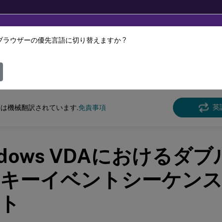
ブラウザーの優先言語に切り替えますか ?
ツは動的に機械翻訳されています。
フィ
Virtual Apps and Desktops
7 2511
英
は機械翻訳されています.
免責事項
ndows VDAにおけるダ
キーイベントシーケンス
ト