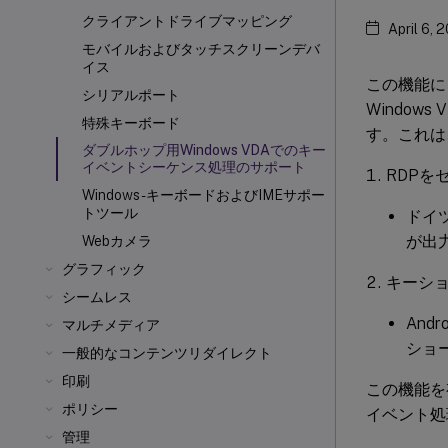
クライアントドライブマッピング
April 6, 
モバイルおよびタッチスクリーンデバ
イス
この機能に
シリアルポート
Windows
特殊キーボード
す。これは
ダブルホップ用Windows VDAでのキー
イベントシーケンス処理のサポート
RDPを
Windows - キーボードおよびIMEサポー
トツール
ドイ
が出
Webカメラ
グラフィック
キーシ
シームレス
Andro
マルチメディア
ショ
一般的なコンテンツリダイレクト
印刷
この機能を
ポリシー
イベント処
管理