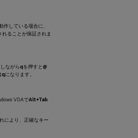
ドで動作している場合に、
りに送信されることが保証されま
押しながら
q
を押すと
@
は
q
になります。
ows VDAで
Alt+Tab
れにより、正確なキー