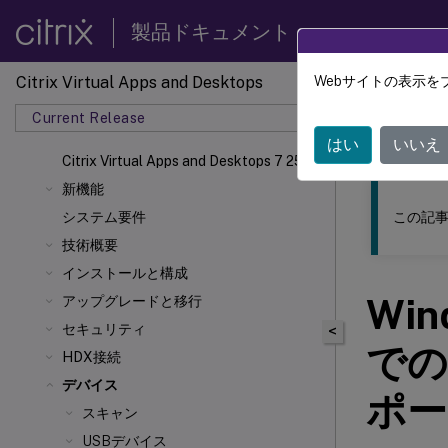
製品ドキュメント
Citrix Virtual Apps and Desktops
Webサイトの表示を
このコンテン
Current Release
Citrix 
はい
いいえ
Citrix Virtual Apps
and Desktops 7 2511
新機能
この記事
システム要件
技術概要
インストールと構成
Wi
アップグレードと移行
セキュリティ
<
での
HDX接続
デバイス
ポー
スキャン
USBデバイス