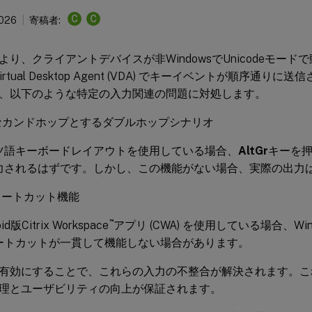
C
C
2026
寄稿者:
より、クライアントデバイスが非WindowsでUnicodeモー
 Virtual Desktop Agent (VDA) でキーイベントが順序通
、以下のような特定の入力関連の問題に対処します。
セカンドホップとするダブルホップシナリオ
ツ語キーボードレイアウトを使用している場合、
AltGr
キーを
力されるはずです。しかし、この機能がない場合、実際の出力
ョートカット機能
™
id版Citrix Workspace
アプリ (CWA) を使用している場合、Wind
ートカットが一貫して機能しない場合があります。
有効にすることで、これらの入力の不整合が解決されます。こ
理とユーザビリティの向上が保証されます。