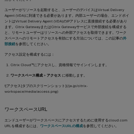
ユーザーがリソースを起動すると、ユーザーのデバイスはVirtual Delivery
Agent (VDA)に到達できる必要があります。内部ユーザーの場合、エンドポイ
ントはVirtual Delivery Agent (VDA)のIPアドレスに直接接続する必要があり
ます。Citrix GatewayまたはCitrix Gatewayサービスで外部接続を構成する
と、リモートユーザーはリソースへの外部アクセスを取得できます。ワーク
スペースへのリモートアクセスを有効にする方法については、この記事の
外
部接続
を参照してください。
アクセス設定を構成するには：
™
Citrix Cloud
にアクセスし、資格情報でサインインします。
ワークスペース構成
>
アクセス
に移動します。
![アクセス]タブのスクリーンショット](/ja-jp/citrix-
workspace/media/access.png)
ワークスペースURL
エンドユーザーがワークスペースにアクセスするために使用するcloud.com
URLを構成するには、
ワークスペースURLの構成
を参照してください。