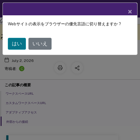
製品ドキュメン
JA
×
ト
Citrix Workspace
Webサイトの表示をブラウザーの優先言語に切り替えますか ?
ワークスペースへのアクセスを構成す
このコンテンツは動的に機械
フィードバックを提供する
翻訳されています。
る
はい
いいえ
July 2, 2026
C
寄稿者:
この記事の概要
ワークスペースURL
カスタムワークスペースURL
アダプティブアクセス
外部からの接続