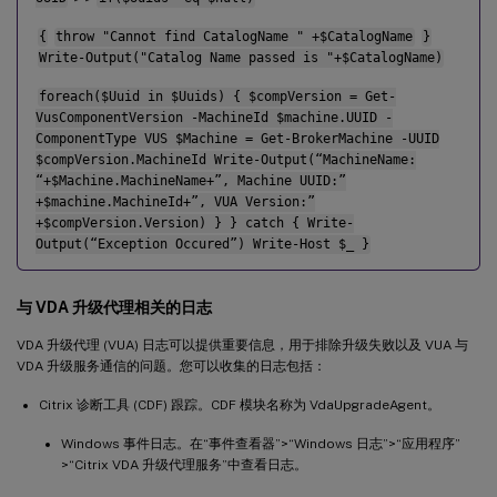
{
throw "Cannot find CatalogName " +$CatalogName
}
Write-Output("Catalog Name passed is "+$CatalogName)
foreach($Uuid in $Uuids) { $compVersion = Get-
VusComponentVersion -MachineId $machine.UUID -
ComponentType VUS $Machine = Get-BrokerMachine -UUID
$compVersion.MachineId Write-Output(“MachineName:
“+$Machine.MachineName+”, Machine UUID:”
+$machine.MachineId+”, VUA Version:”
+$compVersion.Version) } } catch { Write-
Output(“Exception Occured”) Write-Host $_ }
与 VDA 升级代理相关的日志
VDA 升级代理 (VUA) 日志可以提供重要信息，用于排除升级失败以及 VUA 与
VDA 升级服务通信的问题。您可以收集的日志包括：
Citrix 诊断工具 (CDF) 跟踪。CDF 模块名称为 VdaUpgradeAgent。
Windows 事件日志。在“事件查看器”>“Windows 日志”>“应用程序”
>“Citrix VDA 升级代理服务”中查看日志。