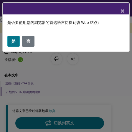
ZH
产品文档
×
Citrix DaaS
是否要使用您的浏览器的首选语言切换到该 Web 站点?
监控和故障排除
此内容已经过机器动态翻译。
在此处提供反馈
是
否
May 4, 2026
C
投稿者:
在本文中
监控计划的 VDA 升级
计划的 VDA 升级故障排除
这篇文章已经过机器翻译.
放弃
切换到英文