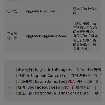
已为 VDA 计划升
已计划
UpgradeScheduled
级。
计划升级处于活
动状态，但 VDA
尚未开始升级。
正在等
有关 VDA 升级如
UpgradeInUpgradeWindow
待升级
何进行负载平衡
的更多信息，请
参阅“并发”。
-
|
正在进行
|
UpgradeInProgress
|
VDA
 正在升级
-
|
已取消
|
UpgradeCancelled
|
在升级开始之前，
V
-
|
升级失败
|
UpgradeFailed
|
VDA
 开始升级，但升
-
|
成功
|
UpgradeSuccess
|
VDA
 已成功升级。
|
-
|
验证失败
|
UpgradeValidationFailed
|
下载 
V