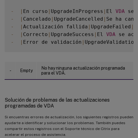
-
|
En curso
|
UpgradeInProgress
|
El 
VDA
 se 
-
|
Cancelado
|
UpgradeCancelled
|
Se ha canc
-
|
Actualización fallida
|
UpgradeFailed
|
E
-
|
Correcto
|
UpgradeSuccess
|
El 
VDA
 se act
-
|
Error de validación
|
UpgradeValidation
No hay ninguna actualización programada
-
Empty
para el VDA.
Solución de problemas de las actualizaciones
programadas de VDA
Si encuentras errores de actualización, los siguientes registros pueden
ayudarte a identificar y solucionar los problemas. También puedes
compartir estos registros con el Soporte técnico de Citrix para
acelerar el proceso de asistencia.