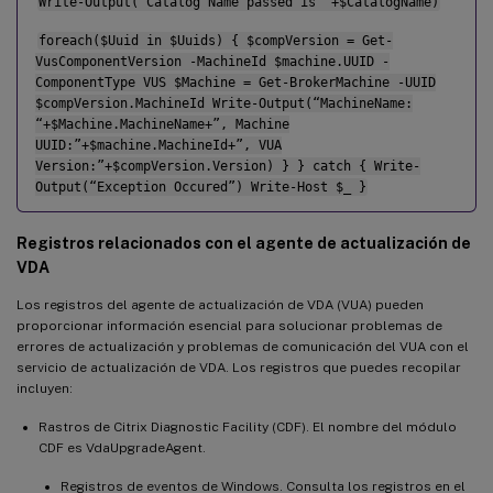
Write-Output("Catalog Name passed is "+$CatalogName)
foreach($Uuid in $Uuids) { $compVersion = Get-
VusComponentVersion -MachineId $machine.UUID -
ComponentType VUS $Machine = Get-BrokerMachine -UUID
$compVersion.MachineId Write-Output(“MachineName:
“+$Machine.MachineName+”, Machine
UUID:”+$machine.MachineId+”, VUA
Version:”+$compVersion.Version) } } catch { Write-
Output(“Exception Occured”) Write-Host $_ }
Registros relacionados con el agente de actualización de
VDA
Los registros del agente de actualización de VDA (VUA) pueden
proporcionar información esencial para solucionar problemas de
errores de actualización y problemas de comunicación del VUA con el
servicio de actualización de VDA. Los registros que puedes recopilar
incluyen:
Rastros de Citrix Diagnostic Facility (CDF). El nombre del módulo
CDF es VdaUpgradeAgent.
Registros de eventos de Windows. Consulta los registros en el