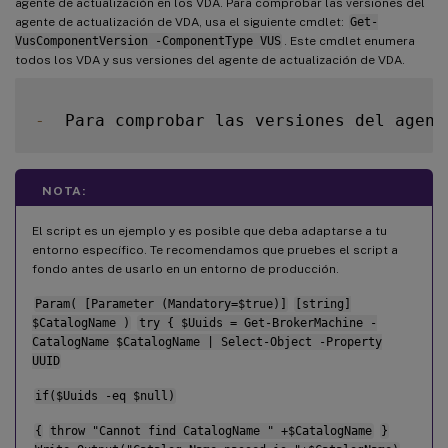
agente de actualización en los VDA. Para comprobar las versiones del
agente de actualización de VDA, usa el siguiente cmdlet:
Get-
VusComponentVersion -ComponentType VUS
. Este cmdlet enumera
todos los VDA y sus versiones del agente de actualización de VDA.
-
  Para comprobar las versiones del agent
NOTA:
El script es un ejemplo y es posible que deba adaptarse a tu
entorno específico. Te recomendamos que pruebes el script a
fondo antes de usarlo en un entorno de producción.
Param( [Parameter (Mandatory=$true)]
[string]
$CatalogName )
try { $Uuids = Get-BrokerMachine -
CatalogName $CatalogName | Select-Object -Property
UUID
if($Uuids -eq $null)
{
throw "Cannot find CatalogName " +$CatalogName
}