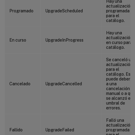
Hay una
actualización
Programado
UpgradeScheduled
programada
para el
catálogo.
Hay una
actualización
En curso
UpgradeInProgress
en curso para e
catálogo.
Se canceló un
actualización
para el
catálogo. Esto
puede deberse
Cancelado
UpgradeCancelled
a una
cancelación
manual o a que
se alcanzó el
umbral de
errores.
Falló una
actualización
Fallido
UpgradeFailed
programada
para el