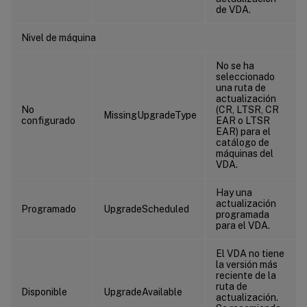
de VDA.
Nivel de máquina
No se ha
seleccionado
una ruta de
actualización
No
(CR, LTSR, CR
MissingUpgradeType
configurado
EAR o LTSR
EAR) para el
catálogo de
máquinas del
VDA.
Hay una
actualización
Programado
UpgradeScheduled
programada
para el VDA.
El VDA no tiene
la versión más
reciente de la
ruta de
Disponible
UpgradeAvailable
actualización.