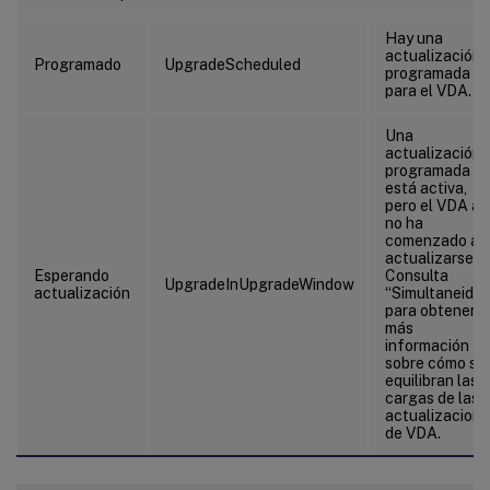
Hay una
actualización
Programado
UpgradeScheduled
programada
para el VDA.
Una
actualización
programada
está activa,
pero el VDA a
no ha
comenzado a
actualizarse.
Esperando
Consulta
UpgradeInUpgradeWindow
actualización
“Simultaneida
para obtener
más
información
sobre cómo se
equilibran las
cargas de las
actualizacion
de VDA.