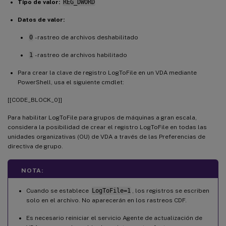
Tipo de valor:
REG_DWORD
Datos de valor:
0
- rastreo de archivos deshabilitado
1
- rastreo de archivos habilitado
Para crear la clave de registro LogToFile en un VDA mediante
PowerShell, usa el siguiente cmdlet:
[[CODE_BLOCK_0]]
Para habilitar LogToFile para grupos de máquinas a gran escala,
considera la posibilidad de crear el registro LogToFile en todas las
unidades organizativas (OU) de VDA a través de las Preferencias de
directiva de grupo.
NOTA:
Cuando se establece
LogToFile=1
, los registros se escriben
solo en el archivo. No aparecerán en los rastreos CDF.
Es necesario reiniciar el servicio Agente de actualización de