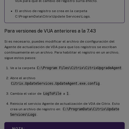
VDA para que el cambio de registro surta efecto.
El archivo de registro se crea en la carpeta
C:\ProgramData\Citrix\Update Services\Logs.
Para versiones de VUA anteriores a la 7.43
Si es necesario, puedes modificar el archivo de configuración del
Agente de actualización de VDA para que los registros se escriban
continuamente en un archivo. Para habilitar el registro en un archivo,
sigue estos pasos:
Ve a la carpeta
C:\Program Files\Citrix\CitrixUpgradeAgent
.
Abre el archivo
Citrix.UpdateServices.UpdateAgent.exe.config
.
Cambia el valor de
LogToFile
a
1
.
Reinicia el servicio Agente de actualización de VDA de Citrix. Esto
crea un archivo de registro en:
C:\ProgramData\Citrix\Update
Services\Logs
.
NOTA: