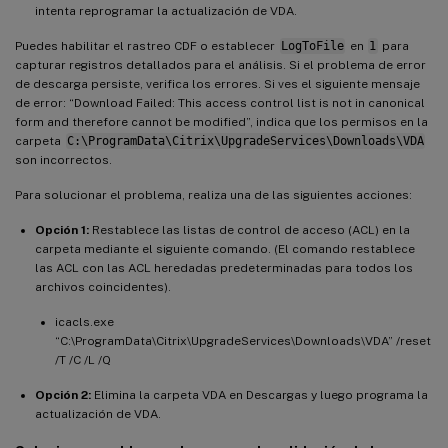
intenta reprogramar la actualización de VDA.
Puedes habilitar el rastreo CDF o establecer
LogToFile
en
1
para
capturar registros detallados para el análisis. Si el problema de error
de descarga persiste, verifica los errores. Si ves el siguiente mensaje
de error: “Download Failed: This access control list is not in canonical
form and therefore cannot be modified”, indica que los permisos en la
carpeta
C:\ProgramData\Citrix\UpgradeServices\Downloads\VDA
son incorrectos.
Para solucionar el problema, realiza una de las siguientes acciones:
Opción 1:
Restablece las listas de control de acceso (ACL) en la
carpeta mediante el siguiente comando. (El comando restablece
las ACL con las ACL heredadas predeterminadas para todos los
archivos coincidentes).
icacls.exe
“C:\ProgramData\Citrix\UpgradeServices\Downloads\VDA” /reset
/T /C /L /Q
Opción 2:
Elimina la carpeta VDA en Descargas y luego programa la
actualización de VDA.