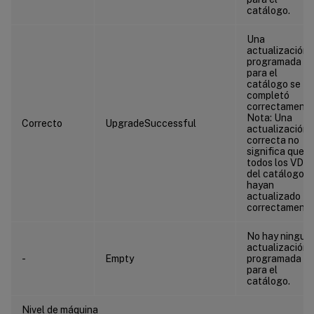
catálogo.
Una
actualización
programada
para el
catálogo se
completó
correctamente
Nota: Una
Correcto
UpgradeSuccessful
actualización
correcta no
significa que
todos los VDA
del catálogo s
hayan
actualizado
correctamente
No hay ningun
actualización
-
Empty
programada
para el
catálogo.
Nivel de máquina