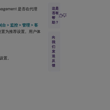
自
这是
 Management 是否在代理
定
义
否有
要
帮
在
助？
台 > 监控 > 管理 > 客
报
告
置都设置为推荐设置。用户体
中
向
涵
我
盖
的
们
设
发
置
送
设置。
范
反
围
馈
按需运行
Profile
Management
运行状况检查