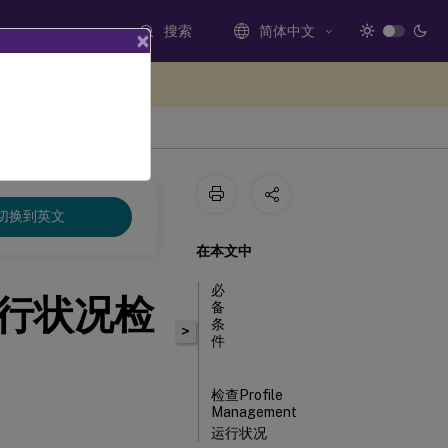
搜索
简体中文
×
处提供反馈
切换到英文
在本文中
必
t 运行状况检
备
条
>
件
检查Profile
Management
运行状况