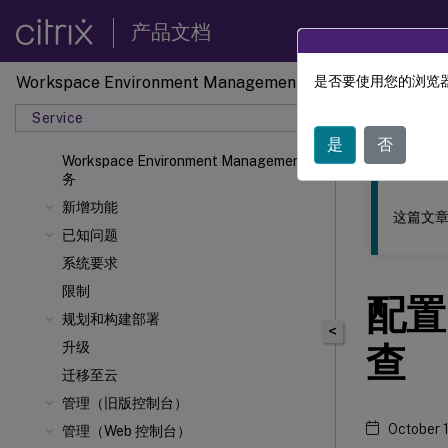
产品文档
Workspace Environment Management
是否要使用您的浏览器
此内容已经过
Service
工作区
是
否
Workspace Environment Management 服
务
新增功能
这篇文章
已知问题
系统要求
限制
配置 
规划和构建部署
<
升级
查
迁移至云
管理（旧版控制台）
October 
管理（Web 控制台）