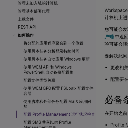
管理未加入域的计算机
Workspace
管理基本部署代理
计算机上进
上载文件
REST API
您可能会发
如何操作
户端
中返回
将分配的应用程序聚合到一个位置
验可能会降
使用脚本任务分析登录持续时间
要解决此问
使用脚本任务自动应用 Windows 更新
更改相关
使用 WEM API 和 Windows
PowerShell 自动备份配置集
配置要在“
配置文件类型关联
使用 WEM GPO 配置 FSLogix 配置文件
容器
必备
使用脚本和外部任务配置 MSIX 应用附
加
在开始之前
配置 Profile Management 运行状况检查
配置 SMB 共享以供 Profile
Profi
Management 使用