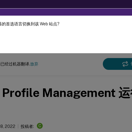
的首选语言切换到该 Web 站点?
机器动态翻译。
在此
环境管理
Workspace Environment Management 服务
已经过机器翻译.
放弃
Profile Managemen
C
18, 2022
投稿者: