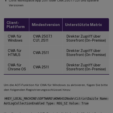
Citrix Workspace-App 2511 oder CWA 2507.1 CU1 und spätere
Versionen
Client-
Mindestversion
Unterstützte Matrix
Plattform
CWA für
CWA 2507.1
Direkter Zugriff über
Windows
CU1, 2511
Storefront (On-Premise)
CWA für
Direkter Zugriff über
CWA 2511
HTML5
Storefront (On-Premise)
CWA für
Direkter Zugriff über
CWA 2511
Chrome OS
Storefront (On-Premise)
Um die AOT-Funktion für CWA für Windows zu aktivieren, fügen Sie bitte
den folgenden Registrierungsschlüssel hinzu:
HKEY_LOCAL_MACHINE\SOFTWARE\WOW6432Node\Citrix\Dazzle Name:
AotLogCollectionEnabled Type: REG_SZ Value: True