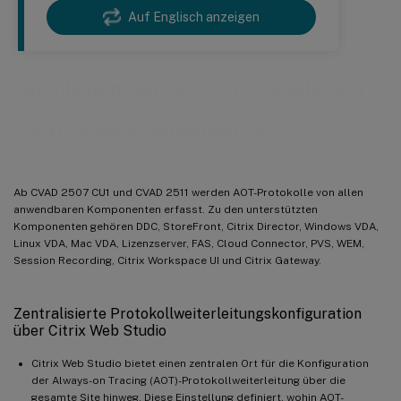
Auf Englisch anzeigen
Hochladen der AOT-Protokolle von
CVAD-Kernkomponenten
Ab CVAD 2507 CU1 und CVAD 2511 werden AOT-Protokolle von allen
anwendbaren Komponenten erfasst. Zu den unterstützten
Komponenten gehören DDC, StoreFront, Citrix Director, Windows VDA,
Linux VDA, Mac VDA, Lizenzserver, FAS, Cloud Connector, PVS, WEM,
Session Recording, Citrix Workspace UI und Citrix Gateway.
Zentralisierte Protokollweiterleitungskonfiguration
über Citrix Web Studio
Citrix Web Studio bietet einen zentralen Ort für die Konfiguration
der Always-on Tracing (AOT)-Protokollweiterleitung über die
gesamte Site hinweg. Diese Einstellung definiert, wohin AOT-