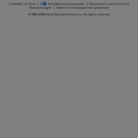
Feedback zur Site
Ihre Datenschutzauswahl
Datenschutz und rechtliche
Bestimmungen
Cookie-Einstellungen
docs.cloud.com
© 1999-
2026
Cloud Software Group, Inc. All rights reserved.