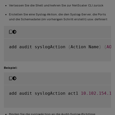
}
,
Verlassen Sie die Shell und kehren Sie zur NetScaler CLI zurück
"MachineIP"
:
{
Erstellen Sie eine Syslog-Aktion, die den Syslog-Server, die Ports
"name"
:
"MachineIP"
und die Schemadatei (im vorherigen Schritt erstellt) usw. definiert
}
,
"MachineName"
:
{
"name"
:
"MachineName"
}
}
,
add audit syslogAction 
{
Action Name
}
{
AOT
"Payload"
:
{
"LogLevel"
:
"Level"
,
"MessageContent"
:
"Message"
,
Beispiel:
"ModuleName"
:
"Module"
,
"Time"
:
"TimeStamp"
}
,
"Format"
:
{
add audit syslogAction act1 
10.102
.154
.19
"delimiter"
:
""
}
}
Binden Sie die syslogAction an die Audit-Syslog-Richtlinie