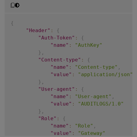
Where should 
'Role'
 be included
?
(
HEADER
/
Default value 
for
'Role'
 is 
'GW'
.
Do you want to change it
?
(
y
/
N
)
:
 y  

{
Enter 
new
default
 value 
for
'Role'
:
 Gatew
"Header"
:
{
"Auth-Token"
:
{
"name"
:
"AuthKey"
}
,
"Content-type"
:
{
"name"
:
"Content-type"
,
"value"
:
"application/json"
}
,
"User-agent"
:
{
"name"
:
"User-agent"
,
"value"
:
"AUDITLOGS/1.0"
}
,
"Role"
:
{
"name"
:
"Role"
,
"value"
:
"Gateway"