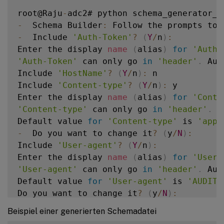
root@Raju
-
adc2# python schema_generator_f
-
  Schema Builder
:
 Follow the prompts to 
-
  Include 
'Auth-Token'
?
(
Y
/
n
)
:
Enter the display 
name
(
alias
)
for
'Auth-
'Auth-Token'
 can only go 
in
'header'
.
 Aut
Include 
'HostName'
?
(
Y
/
n
)
:
 n 

Include 
'Content-type'
?
(
Y
/
n
)
:
 y 

Enter the display 
name
(
alias
)
for
'Conte
'Content-type'
 can only go 
in
'header'
.
 A
Default value 
for
'Content-type'
 is 
'appl
-
  Do you want to change it
?
(
y
/
N
)
:
Include 
'User-agent'
?
(
Y
/
n
)
:
Enter the display 
name
(
alias
)
for
'User-
'User-agent'
 can only go 
in
'header'
.
 Aut
Default value 
for
'User-agent'
 is 
'AUDITL
Do you want to change it
?
(
y
/
N
)
:
Include 
'Role'
?
(
Y
/
n
)
:
 y  

Beispiel einer generierten Schemadatei
Enter the display 
name
(
alias
)
for
'Role'