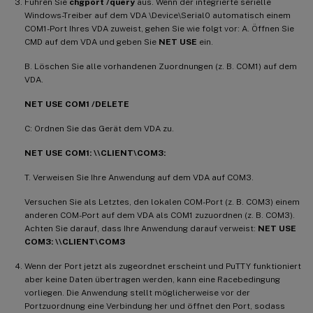
Führen Sie
chgport /query
aus. Wenn der integrierte serielle
Windows-Treiber auf dem VDA \Device\Serial0 automatisch einem
COM1-Port Ihres VDA zuweist, gehen Sie wie folgt vor: A. Öffnen Sie
CMD auf dem VDA und geben Sie
NET USE
ein.
B. Löschen Sie alle vorhandenen Zuordnungen (z. B. COM1) auf dem
VDA.
NET USE COM1 /DELETE
C: Ordnen Sie das Gerät dem VDA zu.
NET USE COM1: \\CLIENT\COM3:
T. Verweisen Sie Ihre Anwendung auf dem VDA auf COM3.
Versuchen Sie als Letztes, den lokalen COM-Port (z. B. COM3) einem
anderen COM-Port auf dem VDA als COM1 zuzuordnen (z. B. COM3).
Achten Sie darauf, dass Ihre Anwendung darauf verweist:
NET USE
COM3: \\CLIENT\COM3
Wenn der Port jetzt als zugeordnet erscheint und PuTTY funktioniert
aber keine Daten übertragen werden, kann eine Racebedingung
vorliegen. Die Anwendung stellt möglicherweise vor der
Portzuordnung eine Verbindung her und öffnet den Port, sodass