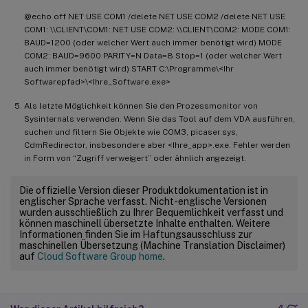
@echo off NET USE COM1 /delete NET USE COM2 /delete NET USE
COM1: \\CLIENT\COM1: NET USE COM2: \\CLIENT\COM2: MODE COM1:
BAUD=1200 (oder welcher Wert auch immer benötigt wird) MODE
COM2: BAUD=9600 PARITY=N Data=8 Stop=1 (oder welcher Wert
auch immer benötigt wird) START C:\Programme\<Ihr
Softwarepfad>\<Ihre_Software.exe>
Als letzte Möglichkeit können Sie den Prozessmonitor von
Sysinternals verwenden. Wenn Sie das Tool auf dem VDA ausführen,
suchen und filtern Sie Objekte wie COM3, picaser.sys,
CdmRedirector, insbesondere aber <Ihre_app>.exe. Fehler werden
in Form von “Zugriff verweigert” oder ähnlich angezeigt.
Die offizielle Version dieser Produktdokumentation ist in
englischer Sprache verfasst. Nicht-englische Versionen
wurden ausschließlich zu Ihrer Bequemlichkeit verfasst und
können maschinell übersetzte Inhalte enthalten. Weitere
Informationen finden Sie im Haftungsausschluss zur
maschinellen Übersetzung (Machine Translation Disclaimer)
auf
Cloud Software Group home
.