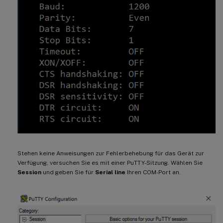
Stehen keine Anweisungen zur Fehlerbehebung für das Gerät zur
Verfügung, versuchen Sie es mit einer PuTTY-Sitzung. Wählen Sie
Session
und geben Sie für
Serial line
Ihren COM-Port an.