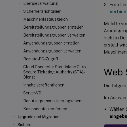
Energieverwaltung
Erstelle
Verbind
Sicherheitsrichtlinien
Maschinenlastausgleich
Mithilfe vo
Bereitstellungsgruppen erstellen
Arbeitsgru
Bereitstellungsgruppen verwalten
nicht in D
Anwendungsgruppen erstellen
erstellt w
Anwendungsgruppen verwalten
Maschinenn
Remote-PC-Zugriff
Cloud Connector Standalone Citrix
Web 
Secure Ticketing Authority (STA)-
Dienst
Inhalte veröffentlichen
Die folgen
Server-VDI
Im Assisten
Benutzerpersonalisierungsebene
Wählen S
Komponenten entfernen
eingeb
Upgrade und Migration
Sichern