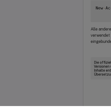
New
-
Ac
Alle ander
verwendet w
eingebunde
Die offizi
Versionen 
Inhalte en
Übersetzun