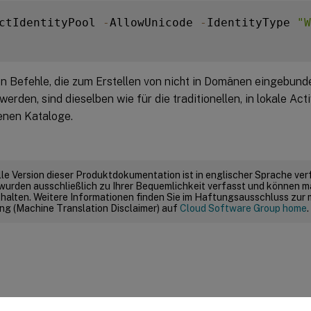
ctIdentityPool 
-
AllowUnicode 
-
IdentityType 
"W
en Befehle, die zum Erstellen von nicht in Domänen eingebun
erden, sind dieselben wie für die traditionellen, in lokale Act
nen Kataloge.
elle Version dieser Produktdokumentation ist in englischer Sprache ver
wurden ausschließlich zu Ihrer Bequemlichkeit verfasst und können m
thalten. Weitere Informationen finden Sie im Haftungsausschluss zur
g (Machine Translation Disclaimer) auf
Cloud Software Group home
.