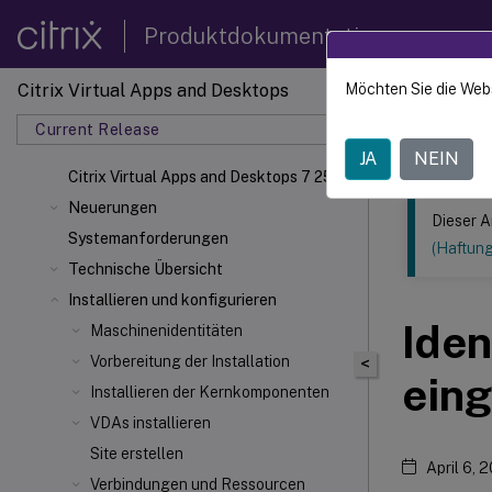
Produktdokumentation
Citrix Virtual Apps and Desktops
Möchten Sie die Web
Dieser Inhalt
Current Release
Citrix 
JA
NEIN
Citrix Virtual Apps
and Desktops 7 2511
Neuerungen
Dieser A
Systemanforderungen
(Haftun
Technische Übersicht
Installieren und konfigurieren
Iden
Maschinenidentitäten
Vorbereitung der Installation
<
ein
Installieren der Kernkomponenten
VDAs installieren
Site erstellen
April 6, 
Verbindungen und Ressourcen