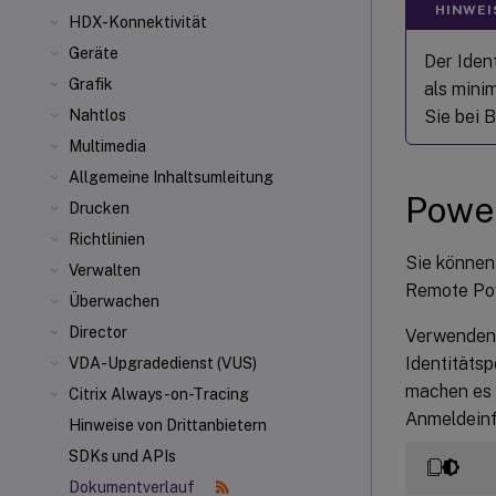
HINWEI
HDX-Konnektivität
Geräte
Der Iden
Grafik
als mini
Sie bei 
Nahtlos
Multimedia
Allgemeine Inhaltsumleitung
Powe
Drucken
Richtlinien
Sie können
Verwalten
Remote Pow
Überwachen
Director
Verwenden 
Identitäts
VDA-Upgradedienst (VUS)
machen es ü
Citrix Always-on-Tracing
Anmeldeinf
Hinweise von Drittanbietern
SDKs und APIs
Dokumentverlauf