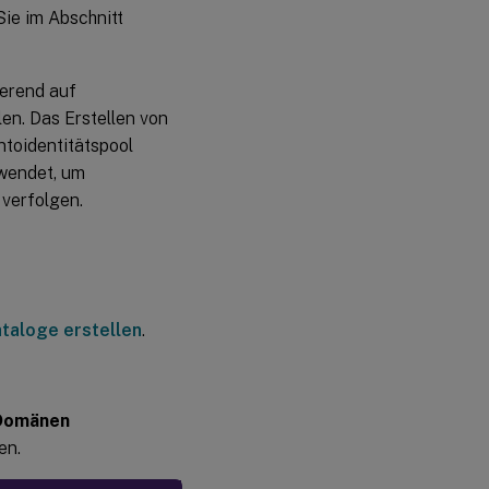
Sie im Abschnitt
erend auf
en. Das Erstellen von
toidentitätspool
rwendet, um
verfolgen.
taloge erstellen
.
 Domänen
en.