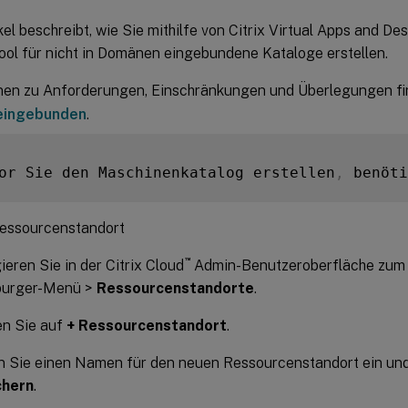
kel beschreibt, wie Sie mithilfe von Citrix Virtual Apps and De
pool für nicht in Domänen eingebundene Kataloge erstellen.
nen zu Anforderungen, Einschränkungen und Überlegungen fi
eingebunden
.
or Sie den Maschinenkatalog erstellen
,
 benöti
essourcenstandort
™
ieren Sie in der Citrix Cloud
Admin-Benutzeroberfläche zum 
urger-Menü >
Ressourcenstandorte
.
en Sie auf
+ Ressourcenstandort
.
 Sie einen Namen für den neuen Ressourcenstandort ein und 
chern
.