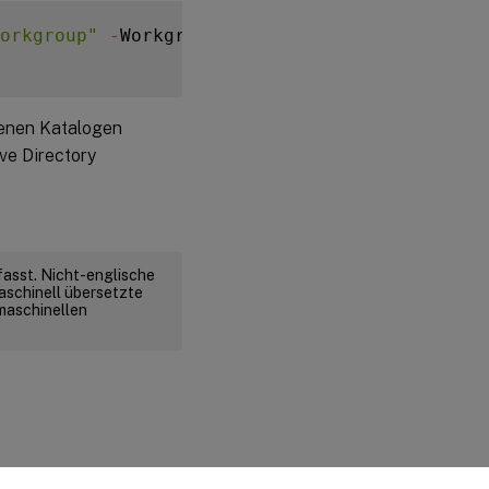
orkgroup"
-
WorkgroupMachine 
-
IdentityPoolNam
denen Katalogen
ive Directory
fasst. Nicht-englische
aschinell übersetzte
 maschinellen