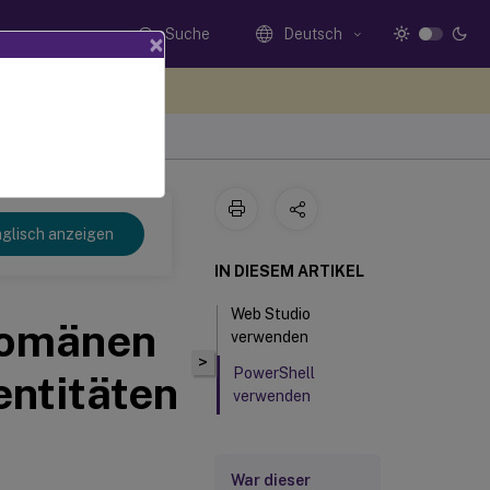
Suche
Deutsch
×
n Sie hier Feedback
glisch anzeigen
IN DIESEM ARTIKEL
Web Studio
 Domänen
verwenden
>
PowerShell
ntitäten
verwenden
War dieser