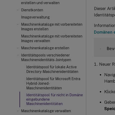
erstellen und verwalten
Dieser Arti
Dienstkonten
Identitäts
Imageverwaltung
Maschinenkataloge mit vorbereiteten
Informatio
Images erstellen
Domänen 
Maschinenkataloge mit vorbereiteten
Images verwalten
Maschinenkataloge erstellen
-
  Bev
Identitätspools verschiedener
Maschinenidentitäts-Jointypen
Neuer R
Identitätspool für lokale Active
Directory-Maschinenidentitäten
Navig
Identitätspool für Microsoft Entra
Hamb
Hybrid-Joined-
Maschinenidentitäten
Klick
Identitätspool für nicht in Domäne
eingebundene
Geben
Maschinenidentitäten
Spei
Maschinenkataloge verwalten