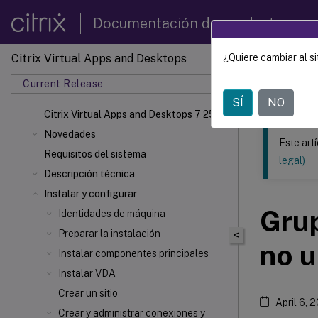
Documentación de productos
Citrix Virtual Apps and Desktops
¿Quiere cambiar al si
Este contenid
Current Release
Citrix 
SÍ
NO
Citrix Virtual Apps
and Desktops 7 2511
Novedades
Este art
Requisitos del sistema
legal)
Descripción técnica
Instalar y configurar
Gru
Identidades de máquina
Preparar la instalación
<
no u
Instalar componentes principales
Instalar VDA
Crear un sitio
April 6, 
Crear y administrar conexiones y