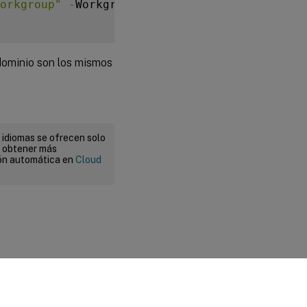
orkgroup"
-
WorkgroupMachine 
-
IdentityPoolNam
dominio son los mismos
 idiomas se ofrecen solo
a obtener más
ión automática en
Cloud