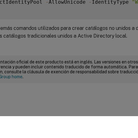
ctIdentityPool 
-
AllowUnicode 
-
IdentityType 
"W
demás comandos utilizados para crear catálogos no unidos a 
s catálogos tradicionales unidos a Active Directory local.
tación oficial de este producto está en inglés. Las versiones en otros
encia y pueden incluir contenido traducido de forma automática. Par
n, consulte la cláusula de exención de responsabilidad sobre traducc
Group home
.