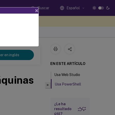
Buscar
Español
×
e sus comentarios aquí
er en inglés
EN ESTE ARTÍCULO
Usa Web Studio
áquinas
Usa PowerShell
>
¿Le ha
resultado
útil?