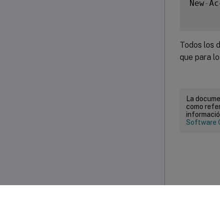
New
-
Ac
Todos los 
que para lo
La documen
como refer
informació
Software 