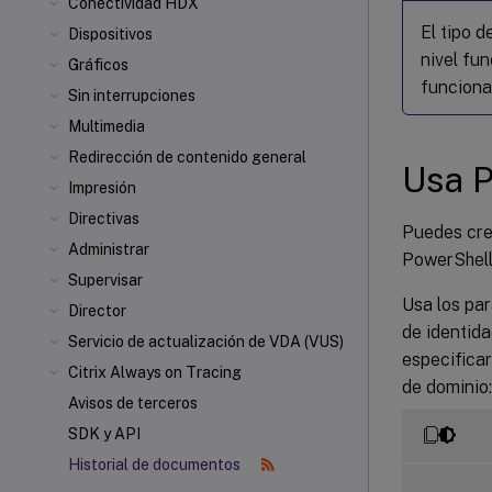
Conectividad HDX
El tipo d
Dispositivos
nivel fun
Gráficos
funciona
Sin interrupciones
Multimedia
Redirección de contenido general
Usa 
Impresión
Directivas
Puedes cre
Administrar
PowerShell
Supervisar
Usa los pa
Director
de identid
Servicio de actualización de VDA (VUS)
especificar
Citrix Always on Tracing
de dominio:
Avisos de terceros
SDK y API
Historial de documentos