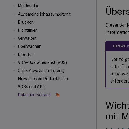
Multimedia
Übers
Allgemeine Inhaltsumleitung
Drucken
Dieser Arti
Richtlinien
Information
Verwalten
HINWEI
Überwachen
Director
Der folg
VDA-Upgradedienst (VUS)
®
Citrix
in
Citrix Always-on-Tracing
anpassen
Hinweise von Drittanbietern
erforder
SDKs und APIs
Dokumentverlauf
Wicht
mit M