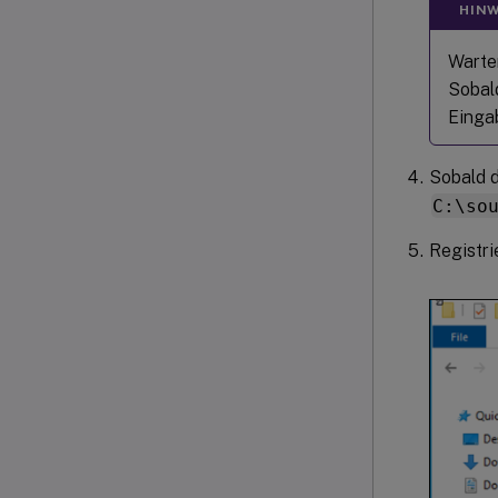
HINW
Warte
Sobal
Einga
Sobald d
C:\so
Registri