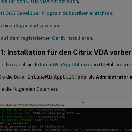
tion für den Citrix VDA vorbereiten
.
ft 365 Developer Program Subscriber einrichten
.
p hinzufügen und zuweisen
.
 auf dem registrierten Gerät installieren
.
 1: Installation für den Citrix VDA vorbe
e die aktualisierte
IntuneWinAppUtil.exe
von GitHub herunte
ie die Datei
IntuneWinAppUtil.exe
als
Administrator 
e die folgenden Daten ein: