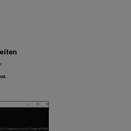
reiten
r.
aus
.