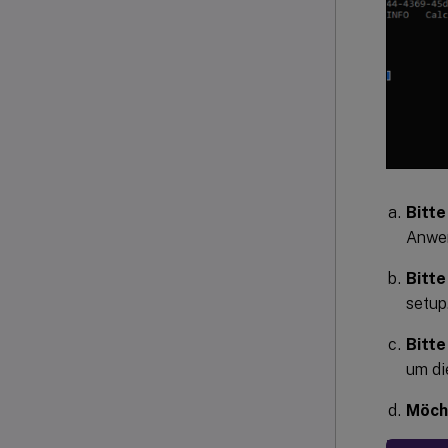
Bitte
Anwen
Bitte
setup
Bitt
um di
Möcht