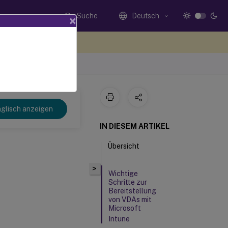
Suche
Deutsch
×
n Sie hier Feedback
glisch anzeigen
IN DIESEM ARTIKEL
Übersicht
>
Wichtige
Schritte zur
Bereitstellung
von VDAs mit
Microsoft
Intune