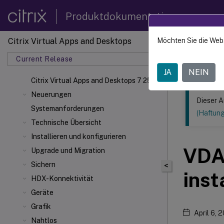
Produktdokumentation
Citrix Virtual Apps and Desktops
Möchten Sie die Web
Dieser Inhalt
Current Release
Citrix 
JA
NEIN
Citrix Virtual Apps
and Desktops 7 2511
Neuerungen
Dieser A
Systemanforderungen
(Haftun
Technische Übersicht
Installieren und konfigurieren
VDAs
Upgrade und Migration
Sichern
<
inst
HDX-Konnektivität
Geräte
Grafik
April 6, 
Nahtlos