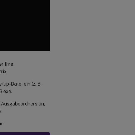
er Ihre
rix.
up-Datei ein (z. B.
3.exe.
s Ausgabeordners an,
x.
in.