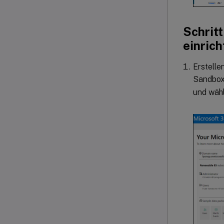
Schrit
einrich
Erstelle
Sandbox 
und wäh