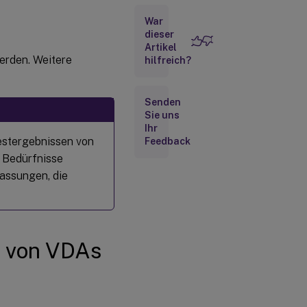
War
dieser
Artikel
werden. Weitere
hilfreich?
Senden
Sie uns
Ihr
Testergebnissen von
Feedback
e Bedürfnisse
passungen, die
g von VDAs