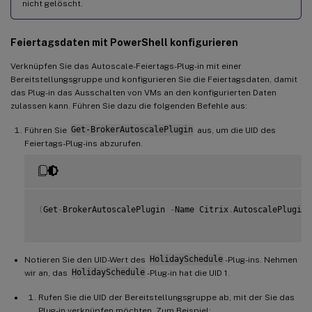
nicht gelöscht.
Feiertagsdaten mit PowerShell konfigurieren
Verknüpfen Sie das Autoscale-Feiertags-Plug-in mit einer
Bereitstellungsgruppe und konfigurieren Sie die Feiertagsdaten, damit
das Plug-in das Ausschalten von VMs an den konfigurierten Daten
zulassen kann. Führen Sie dazu die folgenden Befehle aus:
Führen Sie
Get-BrokerAutoscalePlugin
aus, um die UID des
Feiertags-Plug-ins abzurufen.
(
Get
-
BrokerAutoscalePlugin 
-
Name Citrix
.
AutoscalePlugin
.
Notieren Sie den UID-Wert des
HolidaySchedule
-Plug-ins. Nehmen
wir an, das
HolidaySchedule
-Plug-in hat die UID 1.
Rufen Sie die UID der Bereitstellungsgruppe ab, mit der Sie das
Plug-in verknüpfen möchten. Zum Beispiel: