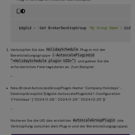
 $dgUid 
=
(
Get
-
BrokerDesktopGroup 
'My Group Name'
)
.
Uid

Verknüpfen Sie das
HolidaySchedule
-Plug-in mit der
Bereitstellungsgruppe
(-AutoscalePluginUid
“<HolidaySchedule plugin UID>”)
und geben Sie die
erforderlichen Feiertagsdaten an. Zum Beispiel:
```
New-BrokerAutoscaleGroupPlugin -Name “Company Holidays” -
DesktopGroupUid $dgUid -AutoscalePluginUid 1 -Configuration
‘{“Holidays”:[“2024-11-28”,”2024-11-29”,”2024-12-25”]}’
```
Notieren Sie die UID des erstellten
AutoscaleGroupPlugin
(die
Verknüpfung zwischen dem Plug-in und der Bereitstellungsgruppe).