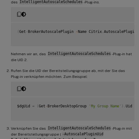
des
IntelligentAutoscaleSchedules
-Plug-ins.
(
Get
-
BrokerAutoscalePlugin 
-
Name Citrix
.
AutoscalePlugin
.
Nehmen wir an, das
IntelligentAutoscaleSchedules
-Plug-in hat
die UID 2.
Rufen Sie die UID der Bereitstellungsgruppe ab, mit der Sie das
Plug-in verknüpfen möchten. Zum Beispiel:
$dgUid 
=
(
Get
-
BrokerDesktopGroup 
'My Group Name'
)
.
Uid

Verknüpfen Sie das
IntelligentAutoscaleSchedules
-Plug-in mit
der Bereitstellungsgruppe (
-AutoscalePluginUid