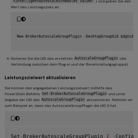
“<IntelligentAutoscaleSchedules value>”
) und geben Sie den
Wert des Leistungsziels an.
New
-
BrokerAutoscaleGroupPlugin 
-
DesktopGroupUid $dgUid 
-
Notieren Sie die UID des erstellten
AutoscaleGroupPlugin
(die
Verbindung zwischen dem Plug-in und der Bereitstellungsgruppe).
Leistungszielwert aktualisieren
Sie können den angegebenen Leistungszielwert mithilfe des
PowerShell-Befehls
Set-BrokerAutoscaleGroupPlugin
und unter
Angabe der UID des
AutoscaleGroupPlugin
aktualisieren. Nehmen wir
zum Beispiel an, dass das AutoscaleGroupPlugin die UID 2 hat.
Set
-
BrokerAutoscaleGroupPlugin 
2
-
Configu