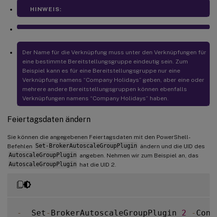
HINWEIS:
Der Name für die Verknüpfung muss unter den Verknüpfungen für
eine bestimmte Bereitstellungsgruppe eindeutig sein. Zum
Beispiel kann es für eine Bereitstellungsgruppe nur eine
Verknüpfung namens “Company Holidays” geben, aber eine oder
mehrere andere Bereitstellungsgruppen können ebenfalls
Verknüpfungen namens “Company Holidays” haben.
Feiertagsdaten ändern
Sie können die angegebenen Feiertagsdaten mit den PowerShell-
Befehlen
Set-BrokerAutoscaleGroupPlugin
ändern und die UID des
AutoscaleGroupPlugin
angeben. Nehmen wir zum Beispiel an, das
AutoscaleGroupPlugin
hat die UID 2.
-
  Set
-
BrokerAutoscaleGroupPlugin 
2
-
Conf