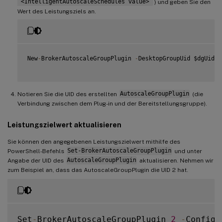
“<IntelligentAutoscaleSchedules value>”
) und geben Sie den
Wert des Leistungsziels an.
New
-
BrokerAutoscaleGroupPlugin 
-
DesktopGroupUid $dgUid 
-
Notieren Sie die UID des erstellten
AutoscaleGroupPlugin
(die
Verbindung zwischen dem Plug-in und der Bereitstellungsgruppe).
Leistungszielwert aktualisieren
Sie können den angegebenen Leistungszielwert mithilfe des
PowerShell-Befehls
Set-BrokerAutoscaleGroupPlugin
und unter
Angabe der UID des
AutoscaleGroupPlugin
aktualisieren. Nehmen wir
zum Beispiel an, dass das AutoscaleGroupPlugin die UID 2 hat.
Set
-
BrokerAutoscaleGroupPlugin 
2
-
Configu