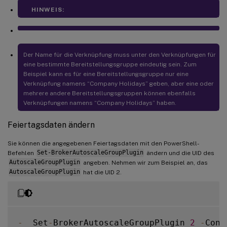
HINWEIS:
Der Name für die Verknüpfung muss unter den Verknüpfungen für
eine bestimmte Bereitstellungsgruppe eindeutig sein. Zum
Beispiel kann es für eine Bereitstellungsgruppe nur eine
Verknüpfung namens “Company Holidays” geben, aber eine oder
mehrere andere Bereitstellungsgruppen können ebenfalls
Verknüpfungen namens “Company Holidays” haben.
Feiertagsdaten ändern
Sie können die angegebenen Feiertagsdaten mit den PowerShell-
Befehlen
Set-BrokerAutoscaleGroupPlugin
ändern und die UID des
AutoscaleGroupPlugin
angeben. Nehmen wir zum Beispiel an, das
AutoscaleGroupPlugin
hat die UID 2.
-
  Set
-
BrokerAutoscaleGroupPlugin 
2
-
Conf