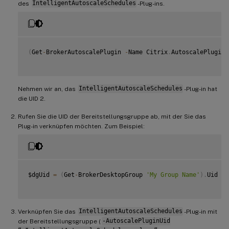
des
IntelligentAutoscaleSchedules
-Plug-ins.
(
Get
-
BrokerAutoscalePlugin 
-
Name Citrix
.
AutoscalePlugin
.
Nehmen wir an, das
IntelligentAutoscaleSchedules
-Plug-in hat
die UID 2.
Rufen Sie die UID der Bereitstellungsgruppe ab, mit der Sie das
Plug-in verknüpfen möchten. Zum Beispiel:
$dgUid 
=
(
Get
-
BrokerDesktopGroup 
'My Group Name'
)
.
Uid

Verknüpfen Sie das
IntelligentAutoscaleSchedules
-Plug-in mit
der Bereitstellungsgruppe (
-AutoscalePluginUid