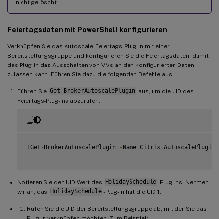
nicht gelöscht.
Feiertagsdaten mit PowerShell konfigurieren
Verknüpfen Sie das Autoscale-Feiertags-Plug-in mit einer
Bereitstellungsgruppe und konfigurieren Sie die Feiertagsdaten, damit
das Plug-in das Ausschalten von VMs an den konfigurierten Daten
zulassen kann. Führen Sie dazu die folgenden Befehle aus:
Führen Sie
Get-BrokerAutoscalePlugin
aus, um die UID des
Feiertags-Plug-ins abzurufen.
(
Get
-
BrokerAutoscalePlugin 
-
Name Citrix
.
AutoscalePlugin
.
Notieren Sie den UID-Wert des
HolidaySchedule
-Plug-ins. Nehmen
wir an, das
HolidaySchedule
-Plug-in hat die UID 1.
Rufen Sie die UID der Bereitstellungsgruppe ab, mit der Sie das
Plug-in verknüpfen möchten. Zum Beispiel: