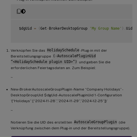
 $dgUid 
=
(
Get
-
BrokerDesktopGroup 
'My Group Name'
)
.
Uid

Verknüpfen Sie das
HolidaySchedule
-Plug-in mit der
Bereitstellungsgruppe
(-AutoscalePluginUid
“<HolidaySchedule plugin UID>”)
und geben Sie die
erforderlichen Feiertagsdaten an. Zum Beispiel:
```
New-BrokerAutoscaleGroupPlugin -Name “Company Holidays” -
DesktopGroupUid $dgUid -AutoscalePluginUid 1 -Configuration
‘{“Holidays”:[“2024-11-28”,”2024-11-29”,”2024-12-25”]}’
```
Notieren Sie die UID des erstellten
AutoscaleGroupPlugin
(die
Verknüpfung zwischen dem Plug-in und der Bereitstellungsgruppe).