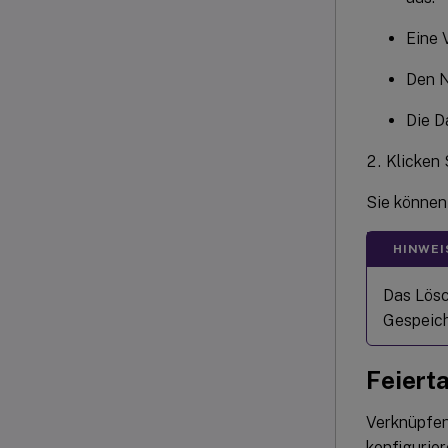
Eine 
Den N
Die D
Klicken 
Sie können
HINWEI
Das Lösc
Gespeich
Feiert
Verknüpfen
konfigurie