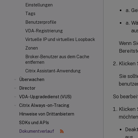
Einstellungen
Ge
Tags
Benutzerprofile
Wä
au
VDA-Registrierung
Virtuelle IP und virtuelles Loopback
Wenn Sie
Zonen
Bereitst
Broker-Benutzer aus dem Cache
entfernen
Klicken 
Citrix Assistant-Anwendung
Sie soll
Überwachen
benutzer
Director
So bearbeit
VDA-Upgradedienst (VUS)
Citrix Always-on-Tracing
Klicken 
Hinweise von Drittanbietern
möchten
SDKs und APIs
Deakt
Dokumentverlauf
aus.