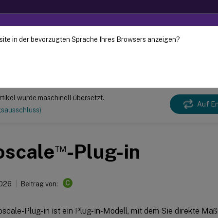
site in der bevorzugten Sprache Ihres Browsers anzeigen?
 wurde dynamisch maschinell übersetzt.
Gebe
Virtual Apps and Desktops
7 2511
rtikel wurde maschinell übersetzt.
Auf En
gsausschluss)
™
oscale
-Plug-in
C
2026
Beitrag von:
scale-Plug-in ist ein Plug-in-Modell, mit dem Sie direkte M