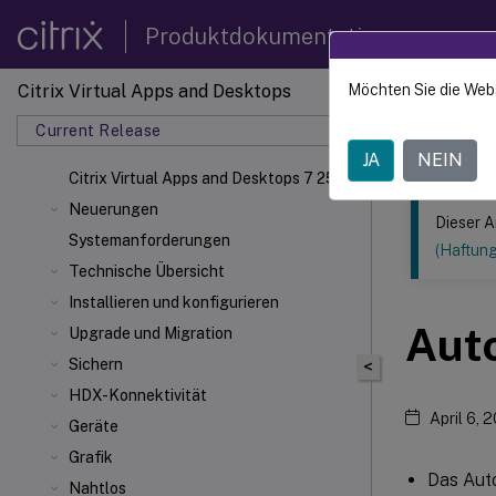
Produktdokumentation
Citrix Virtual Apps and Desktops
Möchten Sie die Web
Dieser Inhalt
Current Release
Citrix 
JA
NEIN
Citrix Virtual Apps
and Desktops 7 2511
Neuerungen
Dieser A
Systemanforderungen
(Haftun
Technische Übersicht
Installieren und konfigurieren
Aut
Upgrade und Migration
Sichern
<
HDX-Konnektivität
April 6, 
Geräte
Grafik
Das Auto
Nahtlos