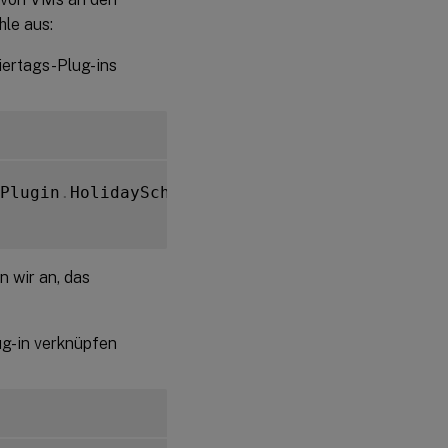
hle aus:
iertags-Plug-ins
Plugin
.
HolidaySchedule
)
.
Uid

n wir an, das
ug-in verknüpfen