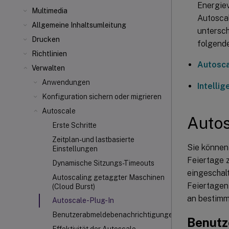
Energie
Multimedia
Autosca
Allgemeine Inhaltsumleitung
untersch
Drucken
folgende
Richtlinien
Autosca
Verwalten
Anwendungen
Intelli
Konfiguration sichern oder migrieren
Autoscale
Autos
Erste Schritte
Zeitplan- und lastbasierte
Sie können
Einstellungen
Feiertage 
Dynamische Sitzungs-Timeouts
eingeschal
Autoscaling getaggter Maschinen
Feiertagen
(Cloud Burst)
an bestimm
Autoscale
-Plug-In
Benutzerabmeldebenachrichtigungen
Benutze