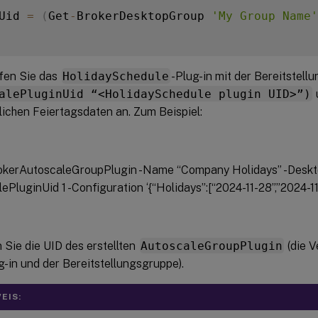
Uid 
=
(
Get
-
BrokerDesktopGroup 
'My Group Name'
fen Sie das
HolidaySchedule
-Plug-in mit der Bereitstel
alePluginUid “<HolidaySchedule plugin UID>”)
lichen Feiertagsdaten an. Zum Beispiel:
kerAutoscaleGroupPlugin -Name “Company Holidays” -Deskt
ePluginUid 1 -Configuration ‘{“Holidays”:[“2024-11-28”,”2024-11
 Sie die UID des erstellten
AutoscaleGroupPlugin
(die 
-in und der Bereitstellungsgruppe).
EIS: