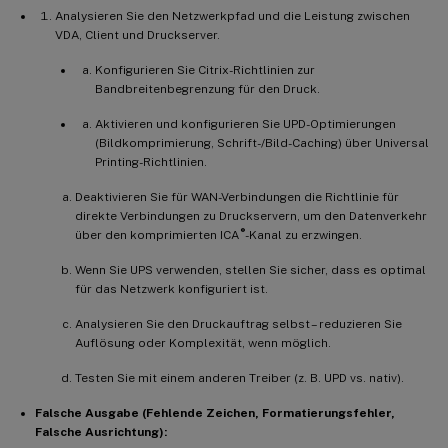
1.
  Identifizieren Sie den fehlerhaft
Analysieren Sie den Netzwerkpfad und die Leistung zwischen
1.
  Versuchen Sie
,
 den Print Spooler
-
VDA, Client und Druckserver.
1.
  Wenn der Neustart fehlschlägt ode
Konfigurieren Sie Citrix-Richtlinien zur
1.
  Identifizieren und entfernen Sie 
Bandbreitenbegrenzung für den Druck.
-
1.
  Testen Sie mit dem Citrix 
UPD
 oder
Aktivieren und konfigurieren Sie UPD-Optimierungen
-
1.
  Suchen und bereinigen Sie verwaist
(Bildkomprimierung, Schrift-/Bild-Caching) über Universal
Printing-Richtlinien.
-
**
Richtlinienkonflikte 
/
 Einstellungen
Deaktivieren Sie für WAN-Verbindungen die Richtlinie für
direkte Verbindungen zu Druckservern, um den Datenverkehr
-
**
M
ögliche Ursachen
:
**
GPO
-
Einstellung
®
über den komprimierten ICA
-Kanal zu erzwingen.
Wenn Sie UPS verwenden, stellen Sie sicher, dass es optimal
-
**
Schritte zur Fehlerbehebung
:
**
für das Netzwerk konfiguriert ist.
Analysieren Sie den Druckauftrag selbst – reduzieren Sie
1.
  Verwenden Sie den Citrix Group Po
Auflösung oder Komplexität, wenn möglich.
-
1.
  Überprüfen Sie
,
 ob die 
Richtlinien
Testen Sie mit einem anderen Treiber (z. B. UPD vs. nativ).
-
1.
  Überprüfen Sie die Richtlinienprio
-
1.
  Blockieren Sie vorübergehend die 
G
Falsche Ausgabe (Fehlende Zeichen, Formatierungsfehler,
1.
  Überprüfen Sie die Ergebnisse der
Falsche Ausrichtung):