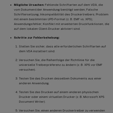
1.
  Vereinfachen Sie den auf den Benu
Mögliche Ursachen:
Fehlende Schriftarten auf dem VDA, die
vom Dokument/der Anwendung benötigt werden; Falsche
Schriftersetzung; Inkompatibilität des Druckertreibers; Problem
-
**
Treiberprobleme
(
Allgemein – Kompati
mit einem bestimmten UPD-Format (z. B. EMF vs. XPS);
Anwendungsfehler; Konflikt mit erweiterten Druckfunktionen, die
-
**
M
ögliche Ursachen
:
**
 Treiber nicht k
auf dem lokalen Client-Drucker aktiviert sind.
-
**
Schritte zur Fehlerbehebung
:
**
Schritte zur Fehlerbehebung:
-
1.
  Versuchen Sie
,
 mit Citrix 
UPD
 zu 
d
-
1.
  Überprüfen Sie
,
 ob der richtige 
Tr
Stellen Sie sicher, dass alle erforderlichen Schriftarten auf
dem VDA installiert sind.
-
1.
  Stellen Sie sicher
,
 dass die erfor
1.
  Überprüfen Sie die Herstellerdoku
Versuchen Sie, die Reihenfolge der Richtlinie für die
universelle Treiberpräferenz zu ändern (z. B. XPS vor EMF
1.
F
ühren Sie eine saubere Neuinstal
versuchen).
1.
  Überprüfen und testen Sie die Reg
1.
  Minimieren Sie die Anzahl der ins
Testen Sie das Drucken desselben Dokuments aus einer
anderen Anwendung.
Testen Sie das Drucken auf einem anderen physischen
Drucker oder einem virtuellen Drucker (z. B. Microsoft XPS
Document Writer).
Versuchen Sie, einen anderen Druckertreiber zu verwenden