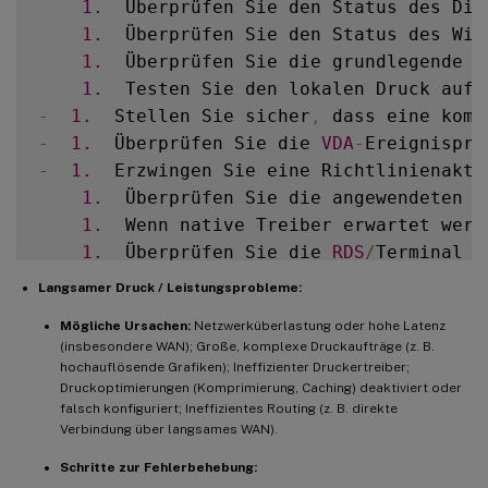
1.
  Überprüfen Sie den Status des Die
1.
  Überprüfen Sie den Status des Win
1.
  Überprüfen Sie die grundlegende N
1.
  Testen Sie den lokalen Druck auf 
-
1.
  Stellen Sie sicher
,
 dass eine komp
-
1.
  Überprüfen Sie die 
VDA
-
Ereignispro
-
1.
  Erzwingen Sie eine Richtlinienaktu
1.
  Überprüfen Sie die angewendeten R
1.
  Wenn native Treiber erwartet werd
1.
  Überprüfen Sie die 
RDS
/
Terminal S
1.
  Suchen und bereinigen Sie verwais
Langsamer Druck / Leistungsprobleme:
Mögliche Ursachen:
Netzwerküberlastung oder hohe Latenz
-
**
Druckspooler
-
Abstürze 
/
 Dienst reagi
(insbesondere WAN); Große, komplexe Druckaufträge (z. B.
hochauflösende Grafiken); Ineffizienter Druckertreiber;
-
**
M
ögliche Ursachen
:
**
 Fehlerhafter od
Druckoptimierungen (Komprimierung, Caching) deaktiviert oder
falsch konfiguriert; Ineffizientes Routing (z. B. direkte
Verbindung über langsames WAN).
-
**
Schritte zur Fehlerbehebung
:
**
Schritte zur Fehlerbehebung: