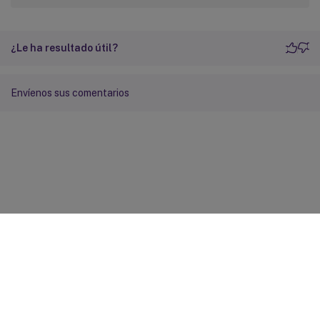
¿Le ha resultado útil?
Envíenos sus comentarios
Comentarios sobre el sitio
Sus opciones de privacidad
Condiciones legales y de
privacidad
Preferencias de cookies
docs.cloud.com