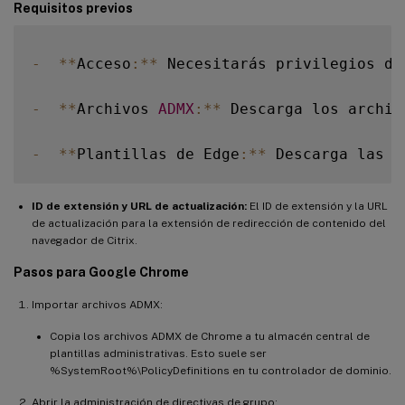
Requisitos previos
-
**
Acceso
:
**
 Necesitarás privilegios de
-
**
Archivos 
ADMX
:
**
 Descarga los archiv
-
**
Plantillas de Edge
:
**
 Descarga las p
ID de extensión y URL de actualización:
El ID de extensión y la URL
de actualización para la extensión de redirección de contenido del
navegador de Citrix.
Pasos para Google Chrome
Importar archivos ADMX:
Copia los archivos ADMX de Chrome a tu almacén central de
plantillas administrativas. Esto suele ser
%SystemRoot%\PolicyDefinitions en tu controlador de dominio.
Abrir la administración de directivas de grupo: