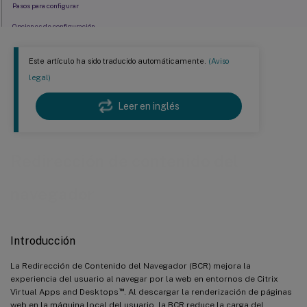
Pasos para configurar
Opciones de configuración
Solución de problemas
Este artículo ha sido traducido automáticamente.
(Aviso
Limitaciones de la redirección de contenido del navegador
legal)
Leer en inglés
Redirección de contenido del
navegador
Introducción
La Redirección de Contenido del Navegador (BCR) mejora la
experiencia del usuario al navegar por la web en entornos de Citrix
™
Virtual Apps and Desktops
. Al descargar la renderización de páginas
web en la máquina local del usuario, la BCR reduce la carga del