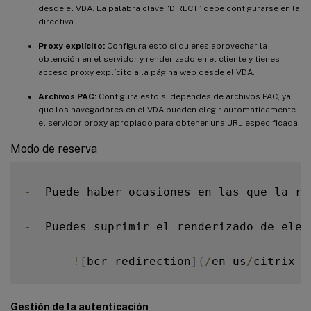
desde el VDA. La palabra clave “DIRECT” debe configurarse en la
directiva.
Proxy explícito:
Configura esto si quieres aprovechar la
obtención en el servidor y renderizado en el cliente y tienes
acceso proxy explícito a la página web desde el VDA.
Archivos PAC:
Configura esto si dependes de archivos PAC, ya
que los navegadores en el VDA pueden elegir automáticamente
el servidor proxy apropiado para obtener una URL especificada.
Modo de reserva
-
  Puede haber ocasiones en las que la re
-
  Puedes suprimir el renderizado de elem
-
!
[
bcr
-
redirection
]
(
/
en
-
us
/
citrix
-
d
Gestión de la autenticación