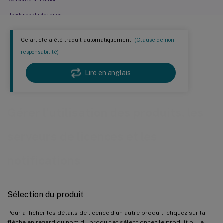
Tendances historiques
Exporter les données d’utilisation et d’allocations
Ce article a été traduit automatiquement.
(Clause de non
Accéder aux données de licence avec les API
responsabilité)
Accès des distributeurs aux API
Lire en anglais
Gérer l’utilisation des produits, les
serveurs de licences et les
notifications
Sélection du produit
Pour afficher les détails de licence d’un autre produit, cliquez sur la
flèche en regard du nom du produit et sélectionnez le produit ou le