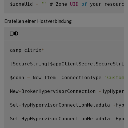
$zoneUid 
=
""
 # Zone 
UID
of
 your resource
$hostingConnectionName 
=
""
 # Name 
of
 the
Erstellen einer Hostverbindung
asnp citrix
*
[
SecureString
]
$appClientSecretSecureStrin
$conn 
=
 New
-
Item 
-
ConnectionType 
"Custom"
New
-
BrokerHypervisorConnection 
-
HypHyperv
Set
-
HypHypervisorConnectionMetadata 
-
Hype
Set
-
HypHypervisorConnectionMetadata 
-
Hype