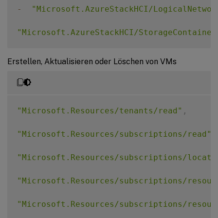
-
"Microsoft.AzureStackHCI/LogicalNetwor
"Microsoft.AzureStackHCI/StorageContainer
"Microsoft.AzureStackHCI/Clusters/Read"
,
Erstellen, Aktualisieren oder Löschen von VMs
"Microsoft.AzureStackHCI/VirtualMachineIn
"Microsoft.AzureStackHCI/VirtualMachineIn
"Microsoft.Resources/tenants/read"
,
"Microsoft.AzureStackHCI/VirtualMachineIn
"Microsoft.Resources/subscriptions/read"
,
"Microsoft.ExtendedLocation/CustomLocatio
"Microsoft.Resources/subscriptions/locati
"Microsoft.KubernetesConfiguration/extens
"Microsoft.Resources/subscriptions/resour
"Microsoft.HybridCompute/machines/read"
"Microsoft.Resources/subscriptions/resour