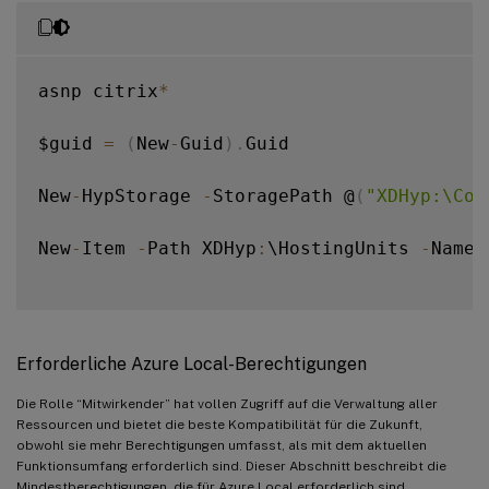
asnp citrix
*
$guid 
=
(
New
-
Guid
)
.
Guid 

New
-
HypStorage 
-
StoragePath @
(
"XDHyp:\Con
New
-
Item 
-
Path XDHyp
:
\HostingUnits 
-
Name 
Erforderliche Azure Local-Berechtigungen
Die Rolle “Mitwirkender” hat vollen Zugriff auf die Verwaltung aller
Ressourcen und bietet die beste Kompatibilität für die Zukunft,
obwohl sie mehr Berechtigungen umfasst, als mit dem aktuellen
Funktionsumfang erforderlich sind. Dieser Abschnitt beschreibt die
Mindestberechtigungen, die für Azure Local erforderlich sind.