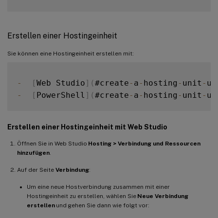
Erstellen einer Hostingeinheit
Sie können eine Hostingeinheit erstellen mit:
-
[
Web Studio
]
(
#create
-
a
-
hosting
-
unit
-
us
-
[
PowerShell
]
(
#create
-
a
-
hosting
-
unit
-
us
Erstellen einer Hostingeinheit mit Web Studio
Öffnen Sie in Web Studio
Hosting > Verbindung und Ressourcen
hinzufügen
.
Auf der Seite
Verbindung
:
Um eine neue Hostverbindung zusammen mit einer
Hostingeinheit zu erstellen, wählen Sie
Neue Verbindung
erstellen
und gehen Sie dann wie folgt vor: