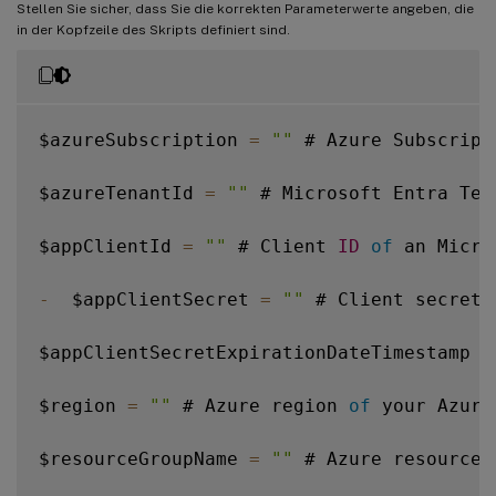
Stellen Sie sicher, dass Sie die korrekten Parameterwerte angeben, die
in der Kopfzeile des Skripts definiert sind.
$azureSubscription 
=
""
 # Azure Subscript
$azureTenantId 
=
""
 # Microsoft Entra Ten
$appClientId 
=
""
 # Client 
ID
of
 an Micro
-
  $appClientSecret 
=
""
 # Client secret 
$appClientSecretExpirationDateTimestamp 
=
$region 
=
""
 # Azure region 
of
 your Azure
$resourceGroupName 
=
""
 # Azure resource 