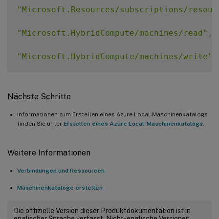
"Microsoft.Resources/subscriptions/resour
"Microsoft.HybridCompute/machines/read"
,
"Microsoft.HybridCompute/machines/write"
,
"Microsoft.HybridCompute/machines/delete"
Nächste Schritte
"Microsoft.AzureStackHCI/Clusters/Read"
,
Informationen zum Erstellen eines Azure Local-Maschinenkatalogs
finden Sie unter
Erstellen eines Azure Local-Maschinenkatalogs
.
"Microsoft.AzureStackHCI/VirtualMachines/
"Microsoft.AzureStackHCI/VirtualMachines/
Weitere Informationen
Verbindungen und Ressourcen
"Microsoft.AzureStackHCI/VirtualMachines/
Maschinenkataloge erstellen
"Microsoft.AzureStackHCI/virtualMachineIn
Die offizielle Version dieser Produktdokumentation ist in
englischer Sprache verfasst. Nicht-englische Versionen