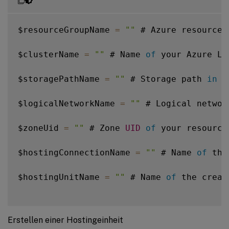
$resourceGroupName 
=
""
 # Azure resource 
$clusterName 
=
""
 # Name 
of
 your Azure Lo
$storagePathName 
=
""
 # Storage path 
in
 y
$logicalNetworkName 
=
""
 # Logical networ
$zoneUid 
=
""
 # Zone 
UID
of
 your resource
$hostingConnectionName 
=
""
 # Name 
of
 the
$hostingUnitName 
=
""
 # Name 
of
 the creat
Erstellen einer Hostingeinheit