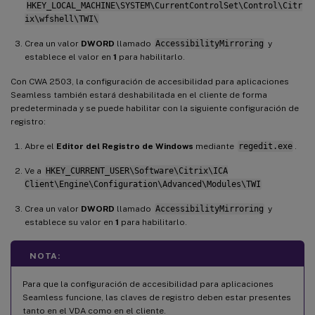
HKEY_LOCAL_MACHINE\SYSTEM\CurrentControlSet\Control\Citr
ix\wfshell\TWI\
Crea un valor
DWORD
llamado
AccessibilityMirroring
y
establece el valor en
1
para habilitarlo.
Con CWA 2503, la configuración de accesibilidad para aplicaciones
Seamless también estará deshabilitada en el cliente de forma
predeterminada y se puede habilitar con la siguiente configuración de
registro:
Abre el
Editor del Registro de Windows
mediante
regedit.exe
.
Ve a
HKEY_CURRENT_USER\Software\Citrix\ICA
Client\Engine\Configuration\Advanced\Modules\TWI
Crea un valor
DWORD
llamado
AccessibilityMirroring
y
establece su valor en
1
para habilitarlo.
NOTA:
Para que la configuración de accesibilidad para aplicaciones
Seamless funcione, las claves de registro deben estar presentes
tanto en el VDA como en el cliente.