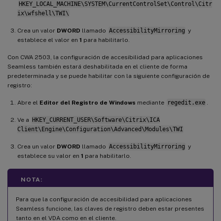
HKEY_LOCAL_MACHINE\SYSTEM\CurrentControlSet\Control\Citr
ix\wfshell\TWI\
Crea un valor
DWORD
llamado
AccessibilityMirroring
y
establece el valor en
1
para habilitarlo.
Con CWA 2503, la configuración de accesibilidad para aplicaciones
Seamless también estará deshabilitada en el cliente de forma
predeterminada y se puede habilitar con la siguiente configuración de
registro:
Abre el
Editor del Registro de Windows
mediante
regedit.exe
.
Ve a
HKEY_CURRENT_USER\Software\Citrix\ICA
Client\Engine\Configuration\Advanced\Modules\TWI
Crea un valor
DWORD
llamado
AccessibilityMirroring
y
establece su valor en
1
para habilitarlo.
NOTA:
Para que la configuración de accesibilidad para aplicaciones
Seamless funcione, las claves de registro deben estar presentes
tanto en el VDA como en el cliente.